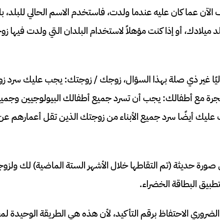
 الآن عما كان عليه عندما ولدت، فاستخدم الاسم الحالي للبلد، بال
بلد ميلادك، أو إذا كنت مؤهلاً لاستخدام البلدان التي ولدت فيها 
ليًا غير ذي صلة بهذا السؤال، زوجك / زوجتك: يجب عليك سرد ز
جرة مع أطفالك: يجب أن تسرد جميع أطفالك البيولوجيين وجميع
 صورة حديثة (تم التقاطها خلال الأشهر الستة الماضية) لك ولزو
بيق البطاقة الخضراء.
روري الاحتفاظ برقم التأكيد، لأن هذه هي الطريقة الوحيدة لمعر