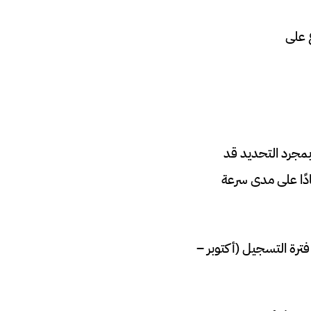
 على
شهر من تقديم مشاركتهم، بمجرد التحديد قد
، اعتمادًا على مدى سرعة
 تقدمت بطلب للحصول على يانصيب البطاقة الخضراء 2026 خلال فترة التسجيل (أكتوبر –