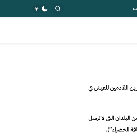
ت
جرين القادمين للعيش في
هم عشوائيًا فقط من البلدان التي لا ترسل
قة الخضراء”).