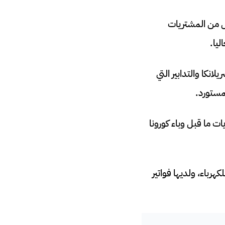
ل من المشتريات
ليا.
انكا والتدابير التي
مستورد.
ت ما قبل وباء كورونا
رباء، ولديها فواتير