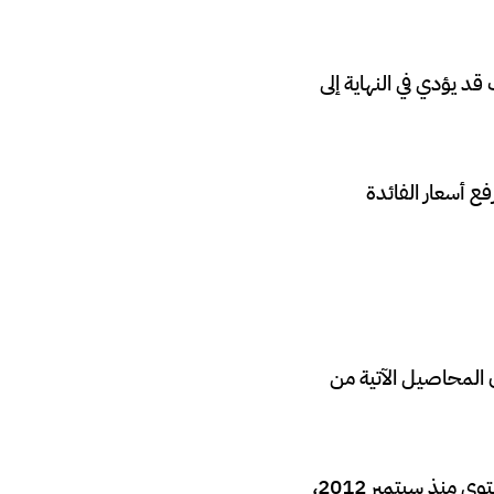
قد يؤدي في النهاية إلى
فع أسعار الفائدة
ن المحاصيل الآتية من
تم تداول عقود الذرة الآجلة لشهر يوليو فوق 8 دولارات للبوشل يوم الاثنين، وهو أعلى مستوى منذ سبتمبر 2012،