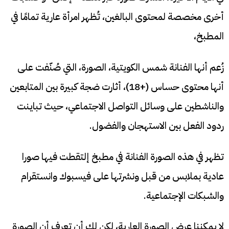
أخرى مخصصة لمحتوى البالغين، تُظهر امرأة عارية تمامًا في
المطبخ،
زُعم أنها الفنانة شمس الكويتية، الصورة، التي صُنّفت على
أنها محتوى حساس (+18)، أثارت ضجة كبيرة بين المتابعين
والناشطين على وسائل التواصل الاجتماعي، حيث تباينت
ردود الفعل بين الاستهجان والفضول.
تظهر في هذه الصورة الفنانة في مطبخ إلتقطت فيها صورا
عادية بملابس من قبل ونشرتها على فيسبوك وانستقرام
والشبكات الإجتماعية.
لا يمكننا عرض الصورة العارية، لكن لك أن تعرف أن الصورة