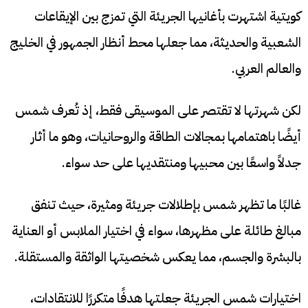
كويتية اشتهرت بأغانيها الجريئة التي تمزج بين الإيقاعات
الشعبية والحديثة، مما جعلها محط أنظار الجمهور في الخليج
والعالم العربي.
لكن شهرتها لا تقتصر على الموسيقى فقط، إذ تُعرف شمس
أيضًا باهتمامها بمجالات الطاقة والروحانيات، وهو ما أثار
جدلاً واسعًا بين محبيها ومنتقديها على حد سواء.
غالبًا ما تظهر شمس بإطلالات جريئة ومثيرة، حيث تنفق
مبالغ طائلة على مظهرها، سواء في اختيار الملابس أو العناية
بالبشرة والجسم، مما يعكس شخصيتها الواثقة والمستقلة.
اختيارات شمس الجريئة جعلتها هدفًا متكررًا للانتقادات،