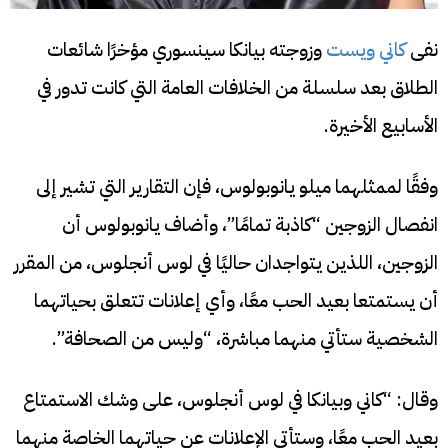
نفى
كاني ويست
وزوجته بيانكا سينسوري مؤخرًا شائعات
الطلاق بعد سلسلة من الخلافات العامة التي كانت تدور في
الأسابيع الأخيرة.
وفقًا لممثلهما ميلو يانوبولوس، فإن التقارير التي تشير إلى
انفصال الزوجين “كاذبة تمامًا”، وأضاف يانوبولوس أن
الزوجين، اللذين يتواجدان حاليًا في لوس أنجلوس، من المقرر
أن يستمتعا بعيد الحب معًا، وأي إعلانات تتعلق بحياتهما
الشخصية ستأتي منهما مباشرة، “وليس من الصحافة”.
وقال: “كاني وبيانكا في لوس أنجلوس، على وشك الاستمتاع
بعيد الحب معًا، وستأتي الإعلانات عن حياتهما الخاصة منهما