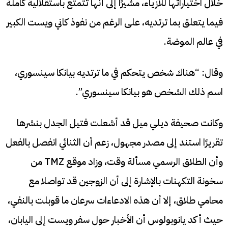
خلال اختياراتها للأزياء، مشيرًا إلى أنها تتمتع باستقلالية كاملة
فيما يتعلق بما ترتديه، على الرغم من نفوذ كاني ويست الكبير
في عالم الموضة.
وقال: “هناك شخص يتحكم في ما ترتديه بيانكا سينسوري،
اسم ذلك الشخص هو بيانكا سينسوري”.
وكانت صحيفة ديلي ميل قد أشعلت فتيل الجدل بنشرها
تقريرًا استند إلى مصدر مجهول، زعم أن الثنائي انفصل بالفعل
وأن الطلاق الرسمي مسألة وقت، وزاد موقع TMZ من
سخونة التكهنات بالإشارة إلى أن الزوجين قد تواصلا مع
محامي طلاق، إلا أن هذه الادعاءات سرعان ما قوبلت بالنفي،
حيث أكد يانوبولوس أن الأخبار حول سفر ويست إلى اليابان،