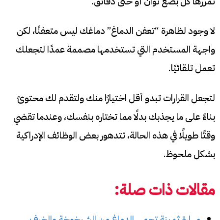
تمررها كل بضع ثوان أو حتى دقائق.
لا وجود لظاهرة “تعفن الدماغ” دماغك ليس متعفنًا، لكن
واجهة المستخدم التي تستخدمها مصممة عمدًا لتجعلك
تعمل تلقائيًا.
لتجعل القرارات تبدو أقل اختيارًا منك ولتقدم لك محتوىً
بناءً على ما يجذبك بدلًا مما تختاره بنفسك، وعندما تقضي
وقتًا طويلًا في هذه الحالة، تتدهور بعض الوظائف الإدراكية
بشكل ملحوظ.
مقالات ذات صلة:
مهارة ثمينة تحمي الدماغ من الشيخوخة والخرف