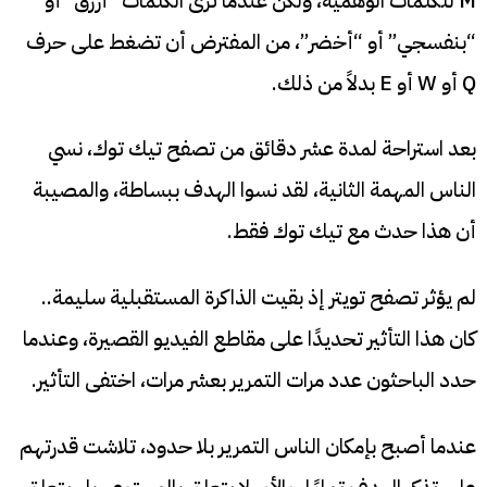
M للكلمات الوهمية، ولكن عندما ترى الكلمات “أزرق” أو
“بنفسجي” أو “أخضر”، من المفترض أن تضغط على حرف
Q أو W أو E بدلاً من ذلك.
بعد استراحة لمدة عشر دقائق من تصفح تيك توك، نسي
الناس المهمة الثانية، لقد نسوا الهدف ببساطة، والمصيبة
أن هذا حدث مع تيك توك فقط.
لم يؤثر تصفح تويتر إذ بقيت الذاكرة المستقبلية سليمة..
كان هذا التأثير تحديدًا على مقاطع الفيديو القصيرة، وعندما
حدد الباحثون عدد مرات التمرير بعشر مرات، اختفى التأثير.
عندما أصبح بإمكان الناس التمرير بلا حدود، تلاشت قدرتهم