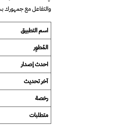
والتفاعل مع جمهورك ب
اسم التطبيق
المُطوِر
احدث إصدار
آخر تحديث
رخصة
متطلبات