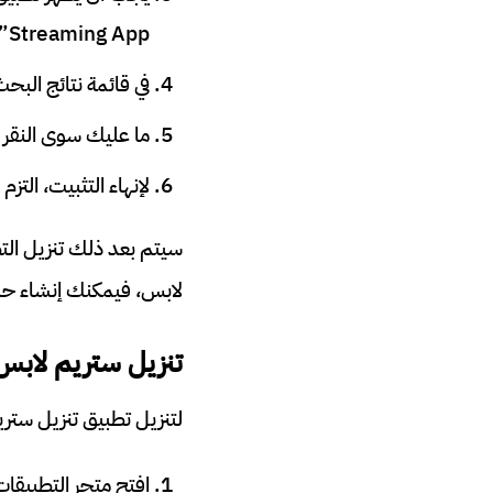
Streaming App”. تأكد من أن التطبيق تم تطويره بواسطة ستريم لابس أو
في قائمة نتائج الب
ما عليك سوى النقر 
لإنهاء التثبيت، التز
سيتم بعد ذلك تنزيل الت
لابس، فيمكنك إنشاء ح
تنزيل ستريم لابس
لتنزيل تطبيق تنزيل ستري
افتح متجر التطبيقا