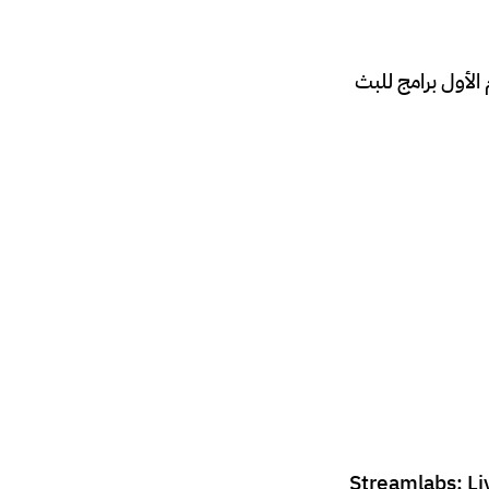
الأول برامج للبث
ر تطبيق ستريم لابس الرسمي في نتائج البحث، يُطلق عليه عادةً اسم “Streamlabs: Live