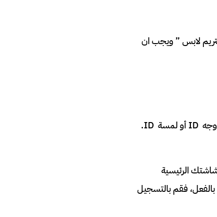
ستريم لابس ” ويجب ان
لتأكيد التنزيل، قد يُطلب منك كلمة مرور معرف “ابل” الخاص بك أو استخدام مُعرف وجه ID أو لمسة ID.
شاشتك الرئيسية
الفعل، فقم بالتسجيل