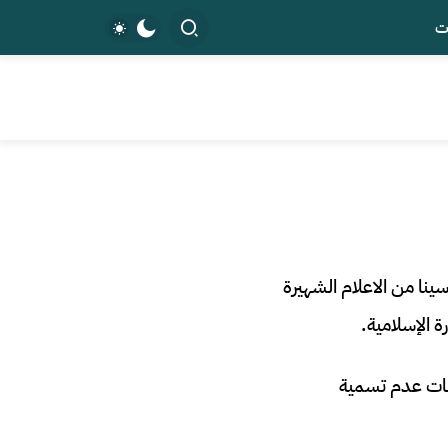
ت
الحسين بن سينا (370-428 هـ – 980-1037م) أو ابن سينا من الاعلام الشهيرة
 الإسلامية.
طات عدم تسمية