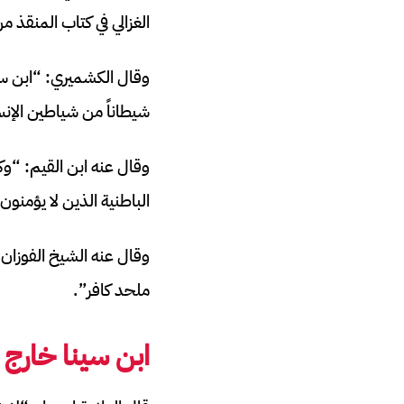
الغزالي في كتاب المنقذ من
شيطاناً من شياطين الإن
وقال عنه ابن القيم: “وك
الباطنية الذين لا يؤمنون
وقال عنه الشيخ الفوزان
ملحد كافر”.
ابن سينا خارج 