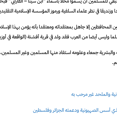
 ينبغي للمسلمين أن يسموا محلاً بأسماء “ابن سينا – الفارابي” قب
وزنديقا في نظر علماء السلفية ورموز المؤسسة الإسلامية التقليدي
ن المحافظين إلا جاهل بمعتقداته ومعتقدا بأنه يؤمن بهذا الإسلا
ا وليس أيضا من العرب فقد ولد في قرية أفشنة (الواقعة في أوزبك
ية والبشرية جمعاء وعلومه استفاد منها المسلمين وغير المسلمين،
م.
نية والملحد غير مرحب به
لذي أسس الصهيونية ودعمته الجزائر وفلسطين