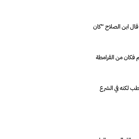
لقرمطي” فيض الباري 1/166، فيما قال عنه قال ابن الصلاح “كان
م فكان من القرامطة
طب لكنه في الشرع