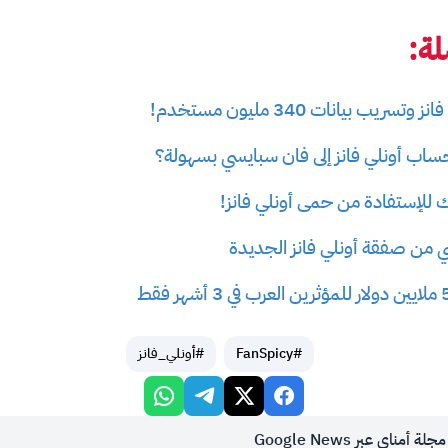
ة:
ريب بيانات 340 مليون مستخدم!
اب أونلي فانز إلى فان سبايسي بسهولة؟
للإستفادة من حمى أونلي فانز!
من صفقة أونلي فانز الجديدة
#FanSpicy
#أونلي_فانز
أمناي عبر Google News