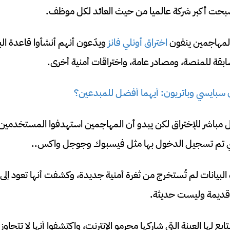
 أصبحت أكبر شركة عالميا من حيث العائد لكل موظف.
المهاجمين ينفون
اختراق أونلي فانز
ويدّعون أنهم أنشأوا قاعدة الب
قة للمنصة، ومصادر عامة، واختراقات أمنية أخرى.
ن سبايسي وباتريون: أيهما أفضل للمبدعين؟
مباشر للإختراق لكن يبدو أن المهاجمين استهدفوا المستخدمي
لتي تم تسجيل الدخول بها مثل فيسبوك وجوجل واكس..
 البيانات لم تُستخرج من ثغرة أمنية جديدة، وكشفت أنها تعود إ
ا قديمة وليست حديثة.
ع لها العينة التي شاركها مجرمو الإنترنت، واكتشفوا أنها لا تتجاوز 