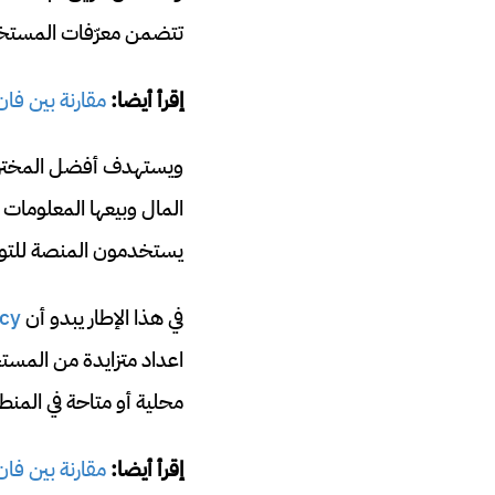
تتضمن معرّفات المستخدم
إقرأ أيضا:
مقارنة بين فان سبايسي و e
ويستهدف أفضل المخترق
المال وبيعها المعلوما
يستخدمون المنصة للتوا
في هذا الإطار يبدو أن
cy
اعداد متزايدة من المست
محلية أو متاحة في المن
إقرأ أيضا:
مقارنة بين فا