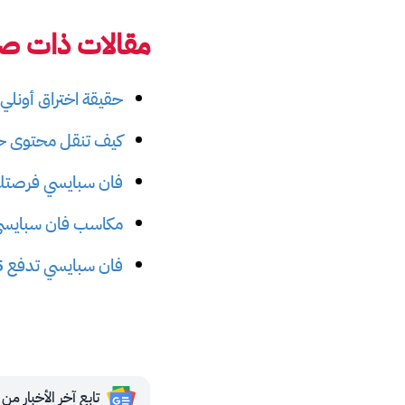
مقالات ذات صل
حقيقة اختراق أونلي فانز وتس
كيف تنقل محتوى حس
فان سبايسي فرصتك 
مكاسب فان سبايسي 
فان سبايسي تدفع 5 ملايين دولار للمؤثرين العرب في 3 أشهر فقط
تابع آخر الأخبار من مجلة 