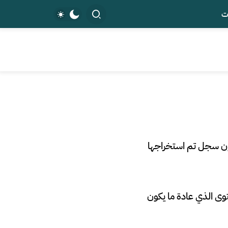
ت
 شارك قراصنة على منتدى شهير لتسريب البيانات أنهم يمتلكون 340 مليون سجل تم استخراجها
مستخدم يتابعون المحتوى الذي عادة ما يكون