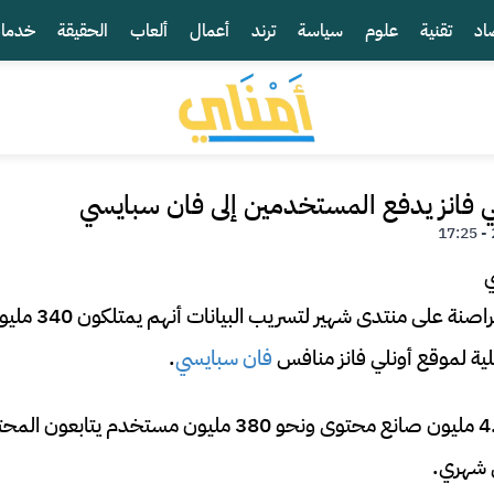
اد
تقنية
علوم
سياسة
ترند
أعمال
ألعاب
الحقيقة
خدما
ي فانز يدفع المستخدمين إلى فان سبايسي
في الآونة الأخيرة،
لية لموقع أونلي فانز منافس
فان سبايسي
.
تضم المنصة أكثر من 4.5 مليون صانع محتوى ونحو 380 مليون 
ل شهري.