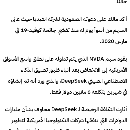
حاليًا.
أكد مالك على دعوته الصعودية لشركة انفيديا حيث عانى
السهم من أسوأ يوم له منذ تفشي جائحة كوفيد-19 في
مارس 2020.
يقود سهم NVDA الذي يتم تداوله على نطاق واسع الأسواق
الأمريكية إلى الانخفاض بعد أنباء ظهور تطبيق الذكاء
الاصطناعي الصيني DeepSeek، والذي ورد أنه تم إنشاؤه
في شهرين بتكلفة 6 ملايين دولار فقط.
أثارت التكلفة الرخيصة لـ DeepSeek مخاوف بشأن مليارات
الدولارات التي تنفقها شركات التكنولوجيا الأمريكية لتطوير