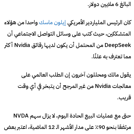
البالغ 6 ملايين دولار.
كان الرئيس الملياردير الأمريكي
إيلون ماسك
واحدا من هؤلاء
المتشككين، حيث كتب على وسائل التواصل الاجتماعي أن
DeepSeek من المحتمل أن يكون لديها رقائق Nvidia أكثر
مما تعترف به علنًا.
يقول مالك ومحللون آخرون إن الطلب العالمي على
معالجات Nvidia من غير المرجح أن يتبخر في أي وقت
قريب.
حتى مع عمليات البيع الحادة اليوم، لا يزال سهم NVDA
مرتفعًا بنحو 90٪ على مدار الأشهر الـ 12 الماضية، اعتبر بعض