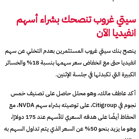
سيتي غروب تنصحك بشراء أسهم
انفيديا الآن
ينصح بنك سيتي غروب المستثمرين بعدم التخلي عن سهم
انفيديا حتى مع انخفاض سعر سهمها بنسبة 18% والخسائر
الكبيرة التي تكبدتها في جلسة الإثنين.
أكد عاطف مالك، وهو محلل حاصل على تصنيف خمس
نجوم في Citigroup، على توصيته بشراء سهم NVDA، مع
الحفاظ أيضًا على هدفه السعري للأسهم عند 175 دولارًا،
وهو ما يزيد بنحو 50% عن السعر الذي يتم تداول السهم به