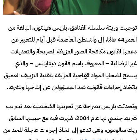
توجهت وريثة سلسلة الفنادق، باريس هيلتون، البالغة من
العمر 44 عامًا، إلى واشنطن العاصمة قبل أيام للتعبير عن
دعمها لقانون مكافحة الصور المزيفة الصريحة والتعديلات
غير الرضائية – المعروف باسم قانون ديفايانس – والذي
يسمح لضحايا المواد الإباحية المزيفة بتقنية التزييف العميق
باتخاذ إجراءات قانونية ضد المسؤولين عن إنتاجها ونشرها.
وتحدثت باريس بصراحة عن تجربتها الشخصية بعد تسريب
شريط جنسي لها عام 2004، ظهرت فيه مع حبيبها السابق
ريك سالومون، وهي تدعو إلى اتخاذ إجراءات عاجلة للحد من