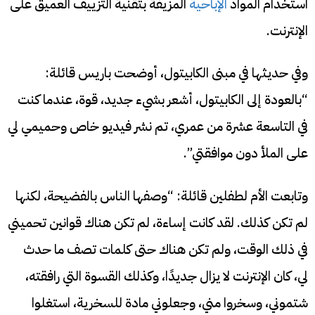
استخدام المواد
الإباحية
المزيفة بتقنية التزييف العميق على
الإنترنت.
وفي حديثها في مبنى الكابيتول، أوضحت باريس قائلة:
“بالعودة إلى الكابيتول، أشعر بشيء جديد، قوة، عندما كنت
في التاسعة عشرة من عمري، تم نشر فيديو خاص وحميمي لي
على الملأ دون موافقتي”.
وتابعت الأم لطفلين قائلة: “وصفها الناس بالفضيحة، لكنها
لم تكن كذلك. لقد كانت إساءة، لم تكن هناك قوانين تحميني
في ذلك الوقت، ولم تكن هناك حتى كلمات تصف ما حدث
لي، كان الإنترنت لا يزال جديدًا، وكذلك القسوة التي رافقته،
شتموني، وسخروا مني، وجعلوني مادة للسخرية، استغلوا