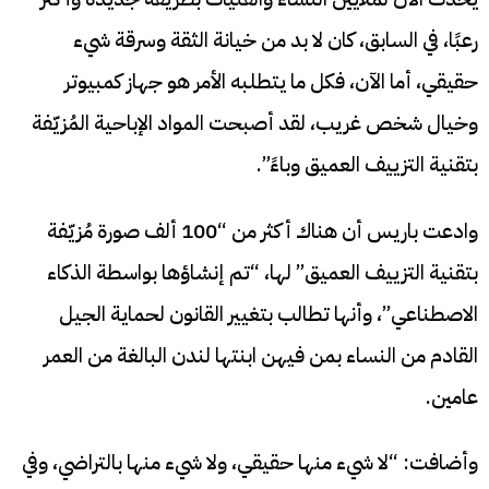
رعبًا، في السابق، كان لا بد من خيانة الثقة وسرقة شيء
حقيقي، أما الآن، فكل ما يتطلبه الأمر هو جهاز كمبيوتر
وخيال شخص غريب، لقد أصبحت المواد الإباحية المُزيّفة
بتقنية التزييف العميق وباءً”.
وادعت باريس أن هناك أكثر من “100 ألف صورة مُزيّفة
بتقنية التزييف العميق” لها، “تم إنشاؤها بواسطة الذكاء
الاصطناعي”، وأنها تطالب بتغيير القانون لحماية الجيل
القادم من النساء بمن فيهن ابنتها لندن البالغة من العمر
عامين.
وأضافت: “لا شيء منها حقيقي، ولا شيء منها بالتراضي، وفي