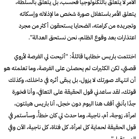
الأمر لا يتعلق بالتكنولوجيا فحسب، بل يتعلق بالسلطة،
يتعلق الأمر باستغلال صورة شخص ما لإذلاله وإسكاته
وتجريده من كرامته، الضحايا يستحقون أكثر من مجرد
اعتذارات بعد وقوع الظلم، نحن نستحق العدالة”.
اختتمت باريس خطابها قائلةً: “أتيحت لي الفرصة لأروي
قصتي، لكن الكثيرات لم يحصلن على الفرصة، وما تعلمته هو
أن انتهاك صورتك لا يزول، بل يبقى أثره في داخلك، وكذلك
قوتك، لقد ساعدني قول الحقيقة على التعافي، وأنا فخورة
جدًا بأنني أقف هنا اليوم دون خجل، أنا باريس هيلتون،
امرأة، زوجة، أم، ناجية، وما حدث لي كان خطأً، وسأستمر في
قول الحقيقة لحماية كل امرأة، كل فتاة، كل ناجية، الآن وفي
المستقبل”.