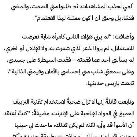
ألمي لجذب المشاهدات، ثم طلبوا مني الصمت، والمضي
قدمًا، بل وحتى أن أكون ممتنة لهذا الاهتمام”.
وأضافت: “لم يرني هؤلاء الناس كامرأة شابة تعرضت
للاستغلال، لم يروا الذعر الذي شعرت به، ولا الإذلال أو الخزي،
لم يسألني أحد عما فقدته – فقدت السيطرة على جسدي،
وعلى سمعتي سُلب مني إحساسي بالأمان وقيمتي الذاتية”،
تابعت باريس حديثها.
وتابعت قائلةً إنها لا تزال ضحيةً لاستخدام تقنية التزييف
العميق في المواد الإباحية على الإنترنت، مضيفةً: “كنتُ أعتقد
أن الأسوأ قد ولّى، لكنه لم يكن كذلك، ما حدث لي حينها
يحدث الآن لملايين النساء والفتيات بطريقة جديدة وأكثر