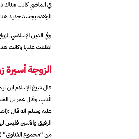
في الماضي كانت هناك ديان
الولادة بجسد جديد هنا ف
وفي الدين الإسلامي الز
اطلعت عليها وكانت هذه
الزوجة أسيرة زو
قال شيخ الإسلام ابن تيمية:
الْبَابِ، وقال عمر بن ال
عليه وسلم أنه قال :(اسْتَوْصُ
الرقيق والأسير، فليس لها 
من “مجموع الفتاوى” (32/ 263).