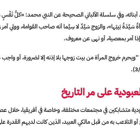
 أبنائه، وفي سلسلة الألباني الصحيحة عن النبي محمد: «كلُّ نَفْسٍ من ب
لمرأةُ سَيِّدَةُ بَيتِها»، والزوج سَيِّدٌ لا سِيِّما أنه صاحب القوامة، وولي أ
ا إذا أمر بمعصية، أو نهى عن معروف.
“ويحرم خروج المرأة من بيت زوجها بلا إذنه إلا لضرورة، أو واجب
لعبودية على مر التاريخ
عبودية متشابكين في مجتمعات مختلفة، وخاصة في أفريقيا، خلال عصر 
 التلاعب به من قبل مالكي العبيد، الذين كانت لديهم القدرة على 