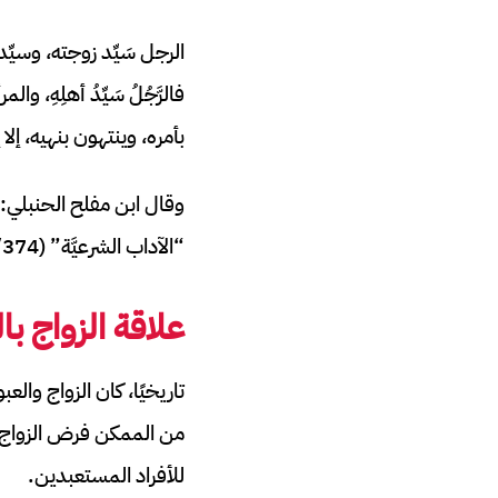
الرجل سَيِّد زوجته، وسيِّد
فالرَّجُلُ سَيِّدُ أهلِهِ، وا
بأمره، وينتهون بنهيه، إل
وقال ابن مفلح الحنبلي: 
“الآداب الشرعيَّة” (3/374).
علاقة الزواج با
تاريخيًا، كان الزواج وال
من الممكن فرض الزواج أو
للأفراد المستعبدين.