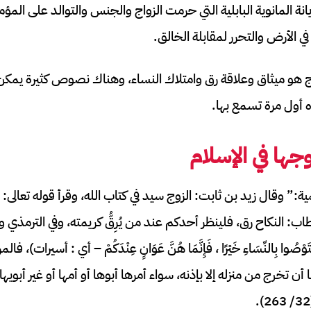
ة المانوية البابلية التي حرمت الزواج والجنس والتوالد على المؤمن
ي الأرض والتحرر لمقابلة الخالق.
واج هو ميثاق وعلاقة رق وامتلاك النساء، وهناك نصوص كثيرة يمك
 أول مرة تسمع بها.
جها في الإسلام
” وقال زيد بن ثابت: الزوج سيد في كتاب الله، وقرأ قوله تعالى: وَأَلْفَي
خطاب: النكاح رق، فلينظر أحدكم عند من يُرِقُّ كريمته، وفي الترمذي 
وا بِالنِّسَاءِ خَيْرًا ، فَإِنَّمَا هُنَّ عَوَانٍ عِنْدَكُمْ – أي : أسيرات)، 
أن تخرج من منزله إلا بإذنه، سواء أمرها أبوها أو أمها أو غير أبويها