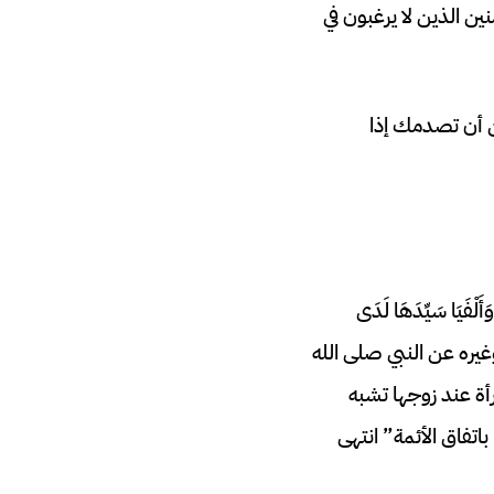
ين الذين لا يرغبون في
ن أن تصدمك إذا
َا سَيِّدَهَا لَدَى
وغيره عن النبي صلى الله
فالمرأة عند زوجها تشبه
 باتفاق الأئمة” انتهى