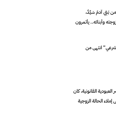
َنِي آدمَ سَيِّدٌ،
مر زوجته وأبنائه.. يأتمرون
 شرعي” انتهى من
العبودية القانونية، كان
إملاء الحالة الزوجية