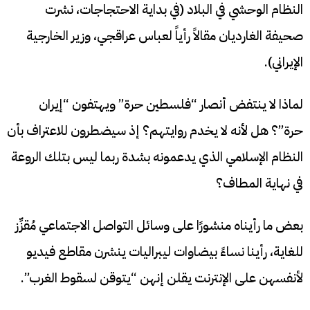
النظام الوحشي في البلاد (في بداية الاحتجاجات، نشرت
صحيفة الغارديان مقالاً رأياً لعباس عراقجي، وزير الخارجية
الإيراني).
لماذا لا ينتفض أنصار “فلسطين حرة” ويهتفون “إيران
حرة”؟ هل لأنه لا يخدم روايتهم؟ إذ سيضطرون للاعتراف بأن
النظام الإسلامي الذي يدعمونه بشدة ربما ليس بتلك الروعة
في نهاية المطاف؟
بعض ما رأيناه منشورًا على وسائل التواصل الاجتماعي مُقزِّز
للغاية، رأينا نساءً بيضاوات ليبراليات ينشرن مقاطع فيديو
لأنفسهن على الإنترنت يقلن إنهن “يتوقن لسقوط الغرب”.