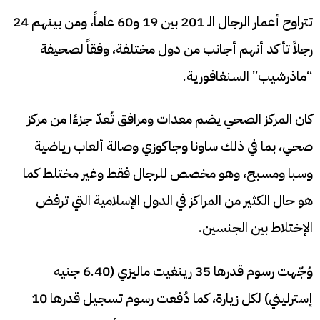
تتراوح أعمار الرجال الـ 201 بين 19 و60 عاماً، ومن بينهم 24
رجلاً تأكد أنهم أجانب من دول مختلفة، وفقاً لصحيفة
“ماذرشيب” السنغافورية.
كان المركز الصحي يضم معدات ومرافق تُعدّ جزءًا من مركز
صحي، بما في ذلك ساونا وجاكوزي وصالة ألعاب رياضية
وسبا ومسبح، وهو مخصص للرجال فقط وغير مختلط كما
هو حال الكثير من المراكز في الدول الإسلامية التي ترفض
الإختلاط بين الجنسين.
وُجّهت رسوم قدرها 35 رينغيت ماليزي (6.40 جنيه
إسترليني) لكل زيارة، كما دُفعت رسوم تسجيل قدرها 10