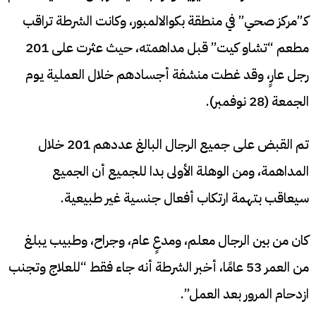
كـ”مركز صحي” في منطقة بكوالالمبور، وكانت الشرطة تراقب
مطعم “تشاو كيت” قبل مداهمته، حيث عثرت على 201
رجل عارٍ، وقد غطت منشفة أجسادهم خلال العملية يوم
الجمعة (28 نوفمبر).
تم القبض على جميع الرجال البالغ عددهم 201 خلال
المداهمة، ومن الوهلة الأولى بدا للجميع أن الجميع
سيعاقب بتهمة ارتكاب أفعال جنسية غير طبيعية.
كان من بين الرجال معلم، ومدعٍ عام، وجراح، وطبيب يبلغ
من العمر 53 عامًا، أخبر الشرطة أنه جاء فقط “للعلاج وتجنب
ازدحام المرور بعد العمل”.