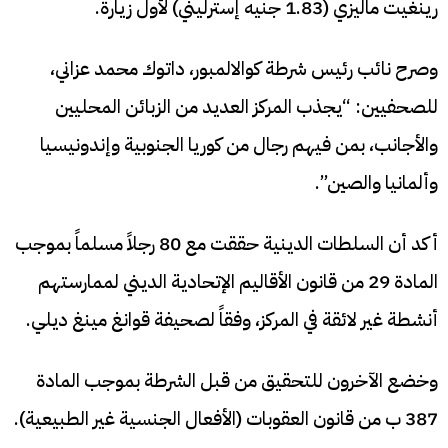
رينغيت ماليزي (1.83 جنيه إسترليني) لأول زيارة.
وصرح نائب رئيس شرطة كوالالمبور، داتوك محمد عزاني،
للصحفيين: “يجذب المركز العديد من الزبائن المحليين
والأجانب، بمن فيهم رجال من كوريا الجنوبية وإندونيسيا
وألمانيا والصين”.
أكد أن السلطات الدينية حققت مع 80 رجلاً مسلماً بموجب
المادة 29 من قانون الأقاليم الإتحادية الديني لممارستهم
أنشطة غير لائقة في المركز، وفقاً لصحيفة قوانغ مينغ ديلي.
وخضع الآخرون للتحقيق من قبل الشرطة بموجب المادة
387 ب من قانون العقوبات (الأفعال الجنسية غير الطبيعية).