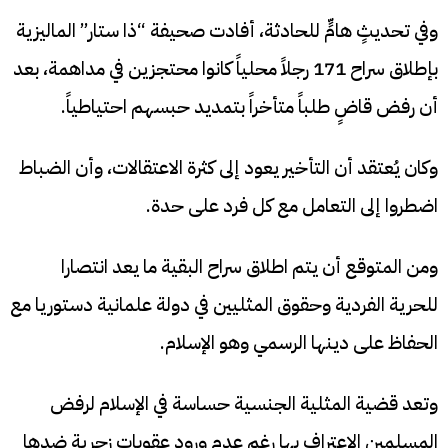
وفي تحديثٍ هامٍّ للحادثة، أفادت صحيفة “ذا ستار” الماليزية
بإطلاق سراح 171 رجلاً محلياً كانوا محتجزين في مداهمة، بعد
أن رفض قاضٍ طلباً متأخراً بتمديد حبسهم احتياطياً.
وكان يُعتقد أن التأخير يعود إلى كثرة الاعتقالات، وأن الضباط
اضطروا إلى التعامل مع كل فرد على حدة.
ومن المتوقع أن يتم اطلاق سراح البقية ما يعد انتصارا
للحرية الفردية وحقوق المثليين في دولة علمانية دستوريا مع
الحفاظ على دينها الرسمي وهو الإسلام.
وتعد قضية المثلية الجنسية حساسة في الإسلام لرفض
المسلمين الإعتراف بها رغم عدم ورود عقوبات زجرية ضدها