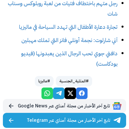
رجل متهم باختطاف فتيات من لعبة روبلوكس وسناب
شات
تجارة دعارة الأطفال التي تهدد السياحة في ماليزيا
آني شارلوت: نجمة أونلي فانز التي تملك مهبلين
دافني جوي تحب الرجال الذين يعبدونها (فيديو
بودكاست)
#المثلية_الجنسية
#ماليزيا
تابع آخر الأخبار من مجلة أمناي عبر Google News
تابع آخر الأخبار من مجلة أمناي عبر Telegram