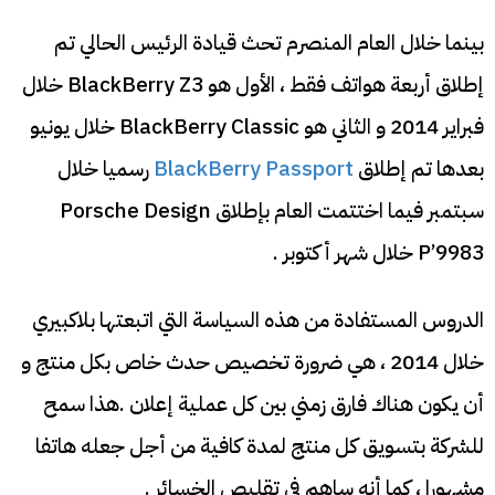
بينما خلال العام المنصرم تحث قيادة الرئيس الحالي تم
إطلاق أربعة هواتف فقط ، الأول هو BlackBerry Z3 خلال
فبراير 2014 و الثاني هو BlackBerry Classic خلال يونيو
بعدها تم إطلاق
BlackBerry Passport
رسميا خلال
سبتمبر فيما اختتمت العام بإطلاق Porsche Design
P’9983 خلال شهر أكتوبر .
الدروس المستفادة من هذه السياسة التي اتبعتها بلاكبيري
خلال 2014 ، هي ضرورة تخصيص حدث خاص بكل منتج و
أن يكون هناك فارق زمني بين كل عملية إعلان .هذا سمح
للشركة بتسويق كل منتج لمدة كافية من أجل جعله هاتفا
مشهورا ، كما أنه ساهم في تقليص الخسائر .