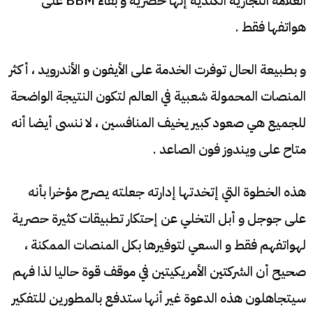
العلامة التجارية الكندية إنها حصرية و بقاء BBM على
هواتفها فقط .
و بطبيعة الحال توفرت الخدمة على الأيفون و الأندرويد ، أكثر
المنصات المحمولة شعبية في العالم لتكون النتيجة الواضحة
للجميع هي صعود كبير يخيف المنافسين ، لا ننسى أيضا أنه
متاح على ويندوز فون الصاعد .
هذه الخطوة التي إتخدتها إدارته جعلته يصرح مؤخرا بأنه
على جوجل و أبل التخلي عن إحتكار تطبيقات كثيرة حصرية
لهواتفهم فقط و السعي لتوفيرها بكل المنصات الممكنة ،
صحيح أن الشركتين الأمريكيتين في موقف قوة حاليا لذا فهم
سيتجاهلون هذه الدعوة غير أنها ستدفع بالمطورين للتفكير