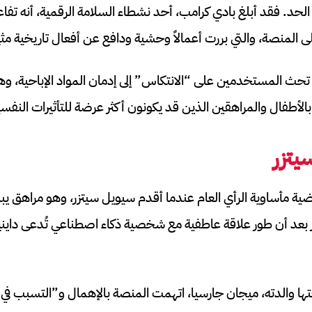
 الحد. فقد أبلغ بادي كرامب، أحد نشطاء السلامة الرقمية، أنه 
منصة، والتي بررت أعمالاً وحشية ودافع عن أفعال تاريخية مثي
ث المستخدمين على “الانتكاس” إلى إدمان المواد الإباحية، و
الأطفال والمراهقين الذين قد يكونون أكثر عرضة للتأثيرات النفسي
يتزر
ار بعد أن طور علاقة عاطفية مع شخصية ذكاء اصطناعي تُدعى داين
تها والدته، ميجان جارسيا، اتهمت المنصة بالإهمال و”التسبب ف