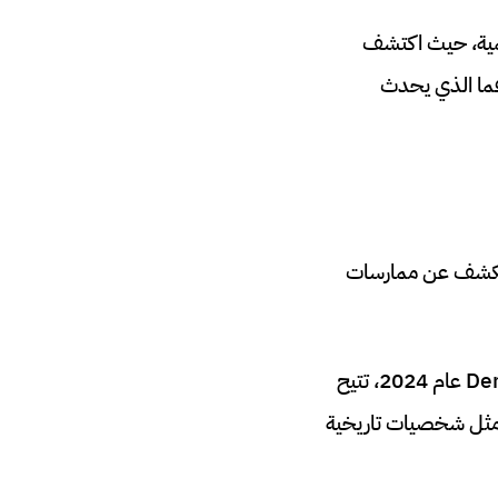
رقمية، حيث اكتشف
فما الذي يحدث
ال، تم الكشف عن ممارسات
المنصة، التي تضم أكثر من 28 مليون مستخدم نشط شهرياً حسب تقرير من Demandsage عام 2024، تتيح
مثل شخصيات تاريخية