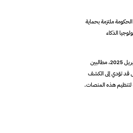
Department of Science, Innovation and Techno إلى أن الحكومة ملتزمة بحماية
ولوجيا الذكاء
في الولايات المتحدة، رفع السناتور باديلا وويلش رسالة إلى شركات مثل Character.AI في أبريل 2025، مطالبين
تس قد تؤدي إلى الكشف
ة لتنظيم هذه المنصات.