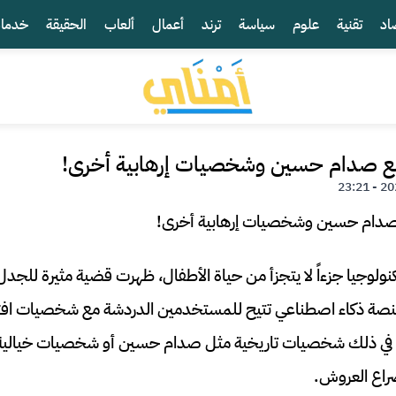
اد
تقنية
علوم
سياسة
ترند
أعمال
ألعاب
الحقيقة
خدما
مع صدام حسين وشخصيات إرهابية أخرى!
ولوجيا جزءاً لا يتجزأ من حياة الأطفال، ظهرت قضية مثيرة للجد
Char، وهي منصة ذكاء اصطناعي تتيح للمستخدمين الدردشة مع شخصيات ا
ما في ذلك شخصيات تاريخية مثل صدام حسين أو شخصيات خيالية
راع العروش.