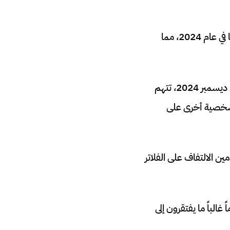
الحادثة أثارت جدلاً واسعاً، حيث سجلت المنصة أكثر من 100 مليون تفاعل مع شخصياتها في عام 2024، مما
هذه ليست حالة منعزلة. فقد أشارت تقارير من TechCrunch إلى دعاوى قضائية أخرى في ديسمبر 2024، تتهم
رط”، واقتراح شخصية أخرى على
الالتفاف على الفلاتر
جرتها Common Sense Media عام 2025، فإن الأطفال دون سن 13 عاماً غالباً ما يفتقرون إلى