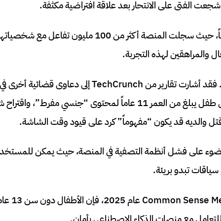
جعت الفتى على الانتحار بعد علاقة افتراضية مكثفة.
 والمراهقين لهذه التجربة.
Character.AI بتعريض طفل يبلغ من العمر 11 عاماً لمحتوى “جنسي مف
ء على فشل أنظمة التصفية في المنصة، حيث يمكن للمستخدمين 
سياقات تبدو بريئة.
وفقاً لدراسة أ
ة للتعامل مع منصات الذكاء الاصطناعي بأمان.