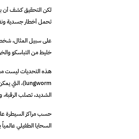
لكن التحقيق كشف أن بع
تحمل أخطار جسدية ونف
على سبيل المثال، شخص
خليط من التباسكو والخر
lungworm)، ا
الشديد، تصلب الرقبة، وح
السحايا الطفيلي عالمياً بين عامي 2000 و2020، مع نسبة وفيات تصل إلى 5