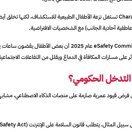
المنصات مثل Character.AI تستغل نزعة الأطفال الطبيعية للاستكشاف، لكنها تخلق 
اطفية أحادية الجانب) مع الشخصيات الافتراضية.
أظهر تقرير من eSafety Commissioner عام 2025 أن بعض الأطفال 
ثر على مسارات المكافأة في الدماغ ويقلل من التفاعلات الاجتماعية
لتدخل الحكومي؟
 منظمة For US إلى فرض قيود عمرية صارمة على منصات الذكاء الاصطناعي، مش