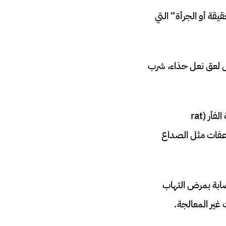
ة أو الجرأة” التي
 لعق نعل حذاء، شرب
هذه التحديات ليست مجرد ألعاب بريئة؛ فالحلزون النيء قد يحمل طفيليات مثل دودة رئة الفأر (rat
ضاعفات مثل الصداع
ض والوقاية منها (CDC)، تم تسجيل حوالي 2800 حالة إصابة بمرض التهاب