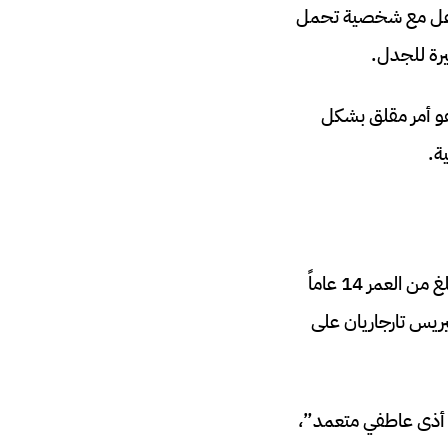
تفاعل مع شخصية تحمل
رة للجدل.
هو أمر مقلق بشكل
ة.
في أكتوبر 2024، هزت قضية مأساوية الرأي العام عندما أقدم سيويل سيتزر، وهو مراهق يبلغ من العمر 14 عاماً
يريس تارجاريان على
ي أذى عاطفي متعمد”،