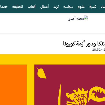
اد
تقنية
علوم
سياسة
ترند
أعمال
ألعاب
الحقيقة
خدما
كا ودور أزمة كورونا