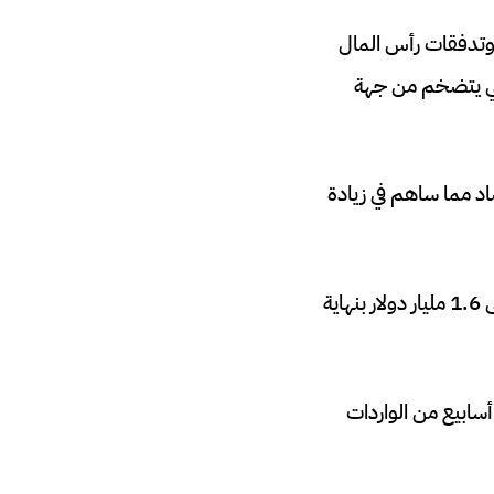
ت وتدفقات رأس المال
ومي يتضخم من جهة
لإقتصاد مما ساهم في زيادة
وكانت النتيجة انخفاض احتياطيات النقد الأجنبي إلى 5.7 مليار دولار بنهاية عام 2020 ثم إلى 1.6 مليار دولار بنهاية
أسابيع من الواردات