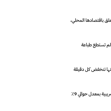
علق باقتصادها المحلي،
 لم تستطع طباعة
متها تنخفض كل دقيقة
لم تواجه حكومة سريلانكا أي من هذه الحالات حتى الآن، لا يزال بإمكانها زيادة الإيرادات الضريبية بمعدل حوالي 9٪