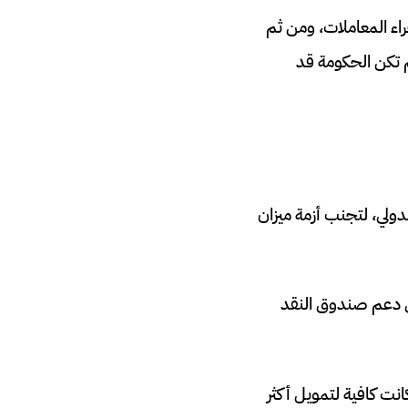
اس لإجراء المعاملات، ومن ثم
م تكن الحكومة قد
لي، لتجنب أزمة ميزان
ى دعم صندوق النقد
حتياطيات الأجنبية الرسمية لسريلانكا 7.6 مليار دولار بنهاية ديسمبر 2019، وكانت كافية لتمويل أكثر