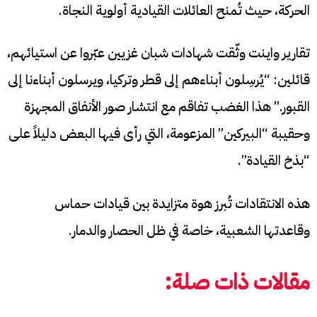
الحركة، حيث تُمنح العائلات القيادية أولوية النجاة.
تقارير واينت وثّقت شهادات شبان غزيين عبّروا عن استيائهم،
قائلين: “يُرسِلون أبناءهم إلى قطر وتركيا، ويرسلون أبناءنا إلى
القبور.” هذا الغضب تفاقم مع انتشار صور الأنفاق المجهزة
وحقيبة “البيركين” المزعومة، التي رأى فيها البعض دليلاً على
“بذخ القيادة”.
هذه الانتقادات تُبرز هوة متزايدة بين قيادات حماس
وقاعدتها الشعبية، خاصة في ظل الحصار والدمار.
مقالات ذات صلة: