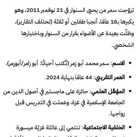
تزوّجت سمر من يحيى السنوار في 21 نوفمبر 2011، وهو
يكبرها بـ18 عامًا، أنجبا طفلين أو ثلاثة (تختلف التقارير)،
وظلّت بعيدة عن الأضواء بقرار من السنوار وباختيارها
الشخصي.
الاسم
: سمر محمد أبو زمر (تُكتب أحيانًا: أبو زامر/أبوزمر).
العمر التقريبي
: 44 عامًا بنهاية 2024.
المؤهّل العلمي
: حائزة على ماجستير في أصول الدين من
الجامعة الإسلامية في غزة، وعملت في التدريس قبل
زواجها.
الخلفية الاجتماعية
: تنتمي إلى عائلة غزيّة ميسورة