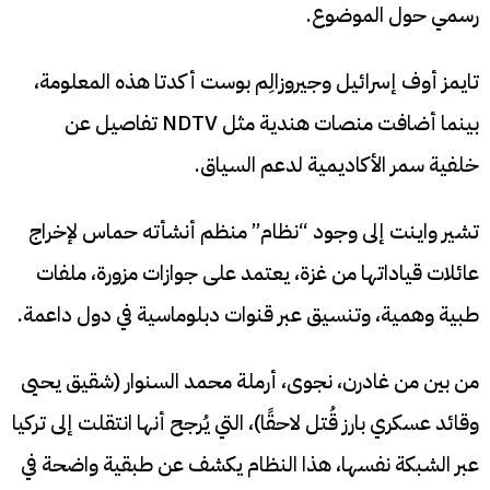
رسمي حول الموضوع.
تايمز أوف إسرائيل وجيروزالِم بوست أكدتا هذه المعلومة،
بينما أضافت منصات هندية مثل NDTV تفاصيل عن
خلفية سمر الأكاديمية لدعم السياق.
تشير واينت إلى وجود “نظام” منظم أنشأته حماس لإخراج
عائلات قياداتها من غزة، يعتمد على جوازات مزورة، ملفات
طبية وهمية، وتنسيق عبر قنوات دبلوماسية في دول داعمة.
من بين من غادرن، نجوى، أرملة محمد السنوار (شقيق يحيى
وقائد عسكري بارز قُتل لاحقًا)، التي يُرجح أنها انتقلت إلى تركيا
عبر الشبكة نفسها، هذا النظام يكشف عن طبقية واضحة في