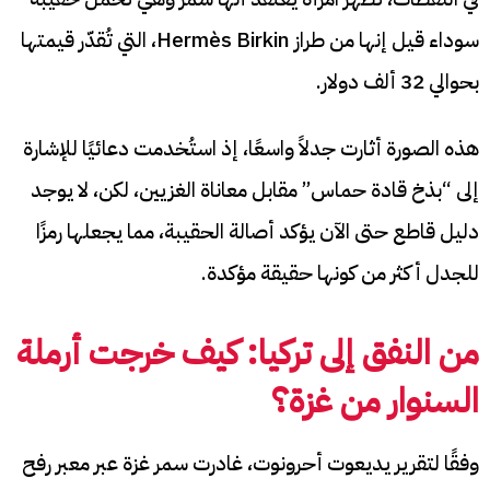
سوداء قيل إنها من طراز Hermès Birkin، التي تُقدّر قيمتها
بحوالي 32 ألف دولار.
هذه الصورة أثارت جدلاً واسعًا، إذ استُخدمت دعائيًا للإشارة
إلى “بذخ قادة حماس” مقابل معاناة الغزيين، لكن، لا يوجد
دليل قاطع حتى الآن يؤكد أصالة الحقيبة، مما يجعلها رمزًا
للجدل أكثر من كونها حقيقة مؤكدة.
من النفق إلى تركيا: كيف خرجت أرملة
السنوار من غزة؟
وفقًا لتقرير يديعوت أحرونوت، غادرت سمر غزة عبر معبر رفح