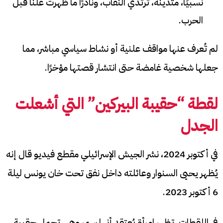
نسبيًا، متدينة، ترتدي النقاب، ونادرًا ما ظهرت علنًا قبل
الحرب.
لم تُعرف عنها مواقف علنية أو نشاط سياسي مباشر، مما
جعلها شخصية غامضة حتى انتشار قصتها مؤخرًا.
لقطة “حقيبة البيركين” التي أشعلت
الجدل
في أكتوبر 2024، نشر الجيش الإسرائيلي مقطع فيديو قال إنه
يُظهر يحيى السنوار وعائلته داخل نفق تحت خان يونس ليلة
6 أكتوبر 2023.
في اللقطات، تظهر امرأة يُعتقد أنها سمر وهي تحمل حقيبة