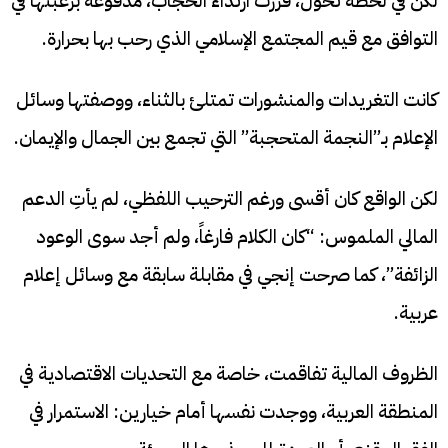
لكن في لحظة تحول، قررت ارتداء الحجاب، مدفوعة برغبتها في
التوافق مع قيم المجتمع الإسلامي الذي رحب بها بحرارة.
كانت التغريدات والمنشورات تمتلئ بالثناء، ووصفتها وسائل
الإعلام بـ”النجمة المتحجبة” التي تجمع بين الجمال والإيمان.
لكن الواقع كان أقسى ورغم الترحيب اللفظي، لم يأتِ الدعم
المالي الملموس: “كان الكلام فارغاً، ولم أجد سوى الوعود
الزائفة”، كما صرحت إنجي في مقابلة سابقة مع وسائل إعلام
عربية.
الظروف المالية تفاقمت، خاصة مع التحديات الاقتصادية في
المنطقة العربية، ووجدت نفسها أمام خيارين: الاستمرار في