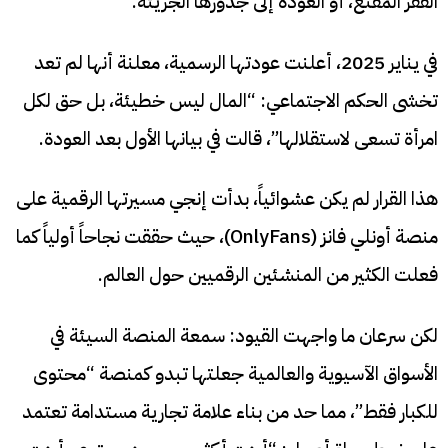
الفقر المقنع، أو العودة إلى جذورها الجريئة.
في يناير 2025، أعلنت عودتها الرسمية، معلنة أنها لم تعد
تخشى الحكم الاجتماعي: “المال ليس خطيئة، بل حق لكل
امرأة تسعى لاستقلالها”، قالت في بيانها الأول بعد العودة.
هذا القرار لم يكن عشوائياً، بدأت إنجي مسيرتها الرقمية على
منصة أونلي فانز (OnlyFans)، حيث حققت نجاحاً أولياً كما
فعلت الكثير من المنشئين الرقميين حول العالم.
لكن سرعان ما واجهت القيود: سمعة المنصة السيئة في
الأسواق الآسيوية والعالمية جعلتها تبدو كمنصة “محتوى
للكبار فقط”، مما حد من بناء علامة تجارية مستدامة تعتمد