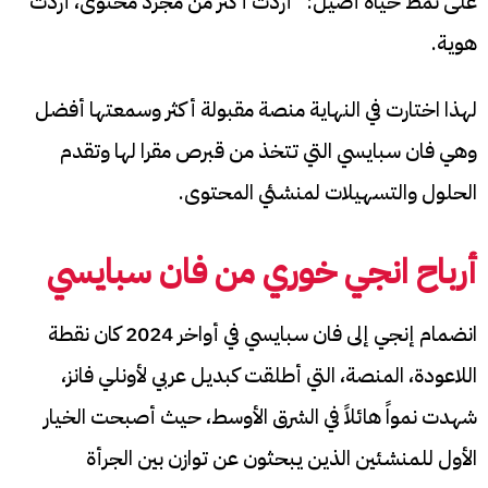
على نمط حياة أصيل: “أردت أكثر من مجرد محتوى، أردت
هوية.
لهذا اختارت في النهاية منصة مقبولة أكثر وسمعتها أفضل
وهي فان سبايسي التي تتخذ من قبرص مقرا لها وتقدم
الحلول والتسهيلات لمنشئي المحتوى.
أرباح انجي خوري من فان سبايسي
انضمام إنجي إلى فان سبايسي في أواخر 2024 كان نقطة
اللاعودة، المنصة، التي أطلقت كبديل عربي لأونلي فانز،
شهدت نمواً هائلاً في الشرق الأوسط، حيث أصبحت الخيار
الأول للمنشئين الذين يبحثون عن توازن بين الجرأة