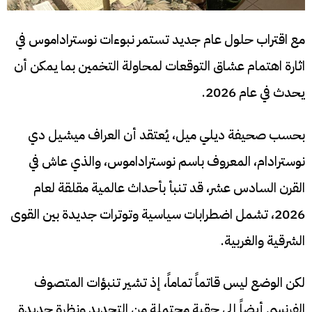
مع اقتراب حلول عام جديد تستمر نبوءات نوستراداموس في
اثارة اهتمام عشاق التوقعات لمحاولة التخمين بما يمكن أن
يحدث في عام 2026.
بحسب صحيفة ديلي ميل، يُعتقد أن العراف ميشيل دي
نوسترادام، المعروف باسم نوستراداموس، والذي عاش في
القرن السادس عشر، قد تنبأ بأحداث عالمية مقلقة لعام
2026، تشمل اضطرابات سياسية وتوترات جديدة بين القوى
الشرقية والغربية.
لكن الوضع ليس قاتماً تماماً، إذ تشير تنبؤات المتصوف
الفرنسي أيضاً إلى حقبة محتملة من التجديد ونظرة جديدة