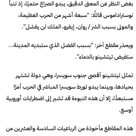
بغض النظر عن المعنى الدقيق، يبدو الصراع حتميًا، إذ تنبأ
نوستراداموس قائلًا: “سبعة أشهر من الحرب العظيمة،
والموتى بسبب الشر / روان، إيفرو، الملك لن يفشل”.
ويحذر مقطع آخر: “بسبب الفضل الذي ستبديه المدينة…
ستفيض تيتشينو بالدماء”.
تمثل تيتشينو أقصى جنوب سويسرا، وهي دولة تشتهر
بحيادها، وبينما يبدو تورط سويسرا المباشر في الحرب أمرًا
مستبعدًا، إلا أن هذه النبوءة قد تشير إلى اضطرابات أوروبية
أوسع.
هذه المقاطع مأخوذة من الرباعيات السادسة والعشرين من