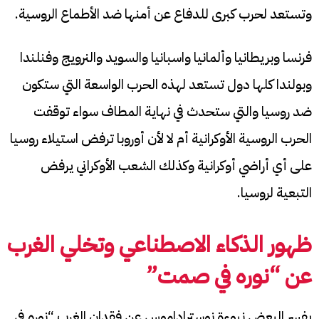
وتستعد لحرب كبرى للدفاع عن أمنها ضد الأطماع الروسية.
فرنسا وبريطانيا وألمانيا واسبانيا والسويد والنرويج وفنلندا
وبولندا كلها دول تستعد لهذه الحرب الواسعة التي ستكون
ضد روسيا والتي ستحدث في نهاية المطاف سواء توقفت
الحرب الروسية الأوكرانية أم لا لأن أوروبا ترفض استيلاء روسيا
على أي أراضي أوكرانية وكذلك الشعب الأوكراني يرفض
التبعية لروسيا.
ظهور الذكاء الاصطناعي وتخلي الغرب
عن “نوره في صمت”
يفسر البعض نبوءة نوستراداموس عن فقدان الغرب “نوره في