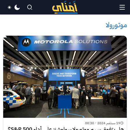
موتورولا
19 سبتمبر 2024 - 00:30
هل يتفوق سهم موتورولا سولوشنز على أداء S&P 500؟