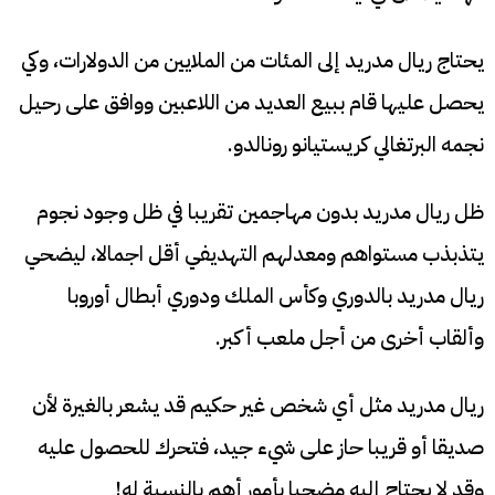
يحتاج ريال مدريد إلى المئات من الملايين من الدولارات، وكي
يحصل عليها قام ببيع العديد من اللاعبين ووافق على رحيل
نجمه البرتغالي كريستيانو رونالدو.
ظل ريال مدريد بدون مهاجمين تقريبا في ظل وجود نجوم
يتذبذب مستواهم ومعدلهم التهديفي أقل اجمالا، ليضحي
ريال مدريد بالدوري وكأس الملك ودوري أبطال أوروبا
وألقاب أخرى من أجل ملعب أكبر.
ريال مدريد مثل أي شخص غير حكيم قد يشعر بالغيرة لأن
صديقا أو قريبا حاز على شيء جيد، فتحرك للحصول عليه
وقد لا يحتاج إليه مضحيا بأمور أهم بالنسبة له!