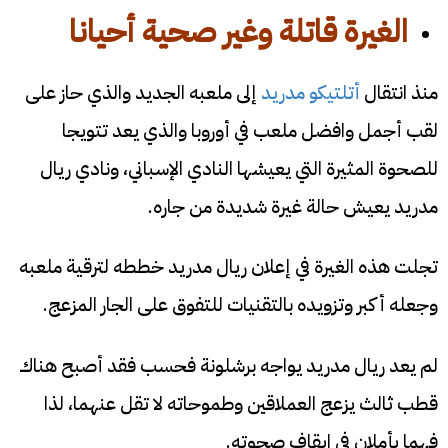
الغيرة قاتلة وغير صحية أحيانا
منذ انتقال
أتلتيكو مدريد
إلى ملعبه الجديد والذي حاز على
لقب أجمل وافضل ملعب في أوروبا والذي يعد تتويجا
للصحوة المثيرة التي يعيشها النادي الإسباني، ونادي ريال
مدريد يعيش حالة غيرة شديدة من جاره.
تجلت هذه الغيرة في إعلان ريال مدريد خططه لترقية ملعبه
وجعله أكبر وتزويده بالتقنيات للتفوق على الجار المزعج.
لم يعد ريال مدريد يواجه برشلونة فحسب فقد أصبح هناك
قطب ثالث يزعج العملاقين وطموحاته لا تقل عنهما، لذا
فهما يأملان في ايقاف صحوته.