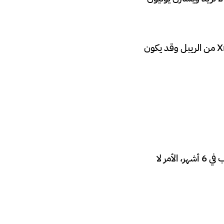
لكن عليها أن تتحمل مسؤولية قرارها، إذ أن منافسيها عازمون على استخدام خدمة Xrapid من الريبل وقد يكون
الآن أصبح واضحا لماذا رفضت ويسترن يونيون استخدام Xrapid من الريبل بعد 10 تجارب في 6 أشهر، الأمر لا