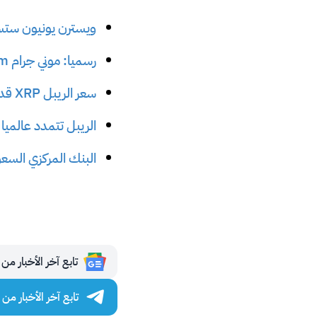
ويسترن يونيون ستستخدم عملة 
رسميا: موني جرام MoneyGram ستستخدم الريبل XRP في تحويل الأموال
سعر الريبل XRP قد يصل إلى 335 دولار بعد 3 سنوات
الريبل تتمدد عالميا بينما XRP مستعدة للعودة إ
البنك المركزي السعودي يتفق مع الري
تابع آخر الأخبار من مجلة 
تابع آخر الأخبار من مجلة