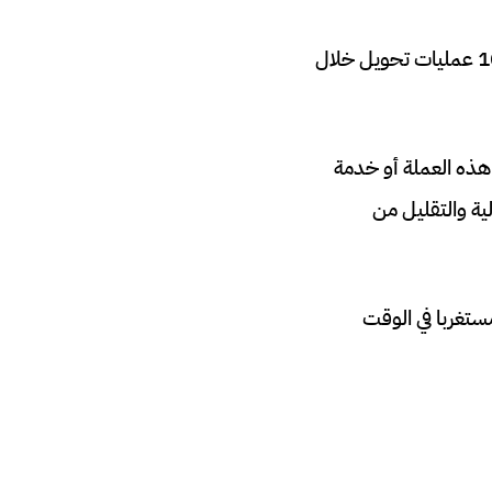
أكد الرئيس التنفيذي لشركة الريبل بأن ويسترن يونيون حكمت على أداء الريبل XRP من 10 عمليات تحويل خلال
هار عدم فعالية هذه العملة أو خدمة
لية والتقليل من
10 معاملات، وهذا ما يعد مستغربا في الوقت