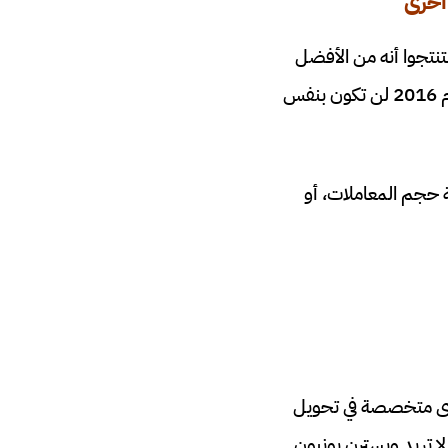
اخرى
نت على استعداد لاستخدام الريبل XRP، ولكنهم استنتجوا أنه من الأفضل
إبقاء جميع التقنيات تحت سيطرتهم. حتى إذا كانت التقنية التي قدموها لبراءة اختراع في عام 2016 لن تكون بنفس
ة حجم المعاملات، أو
م الريبل XRP، وهناك مؤسسات أخرى متخصصة في تحويل
ا تريد ويسترن يونيون