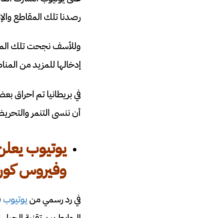
رصدنا تلك المقاطع والإ
وللأسف نجحت تلك المحت
إدخالها للمزيد من المن
في بريطانيا تم احراق 
أن ننسى التنمر والتحر
يوتيوب يعل
وفيروس كورو
في رد رسمي من
يوتيوب
ق
الروابط بين تقنية الجي