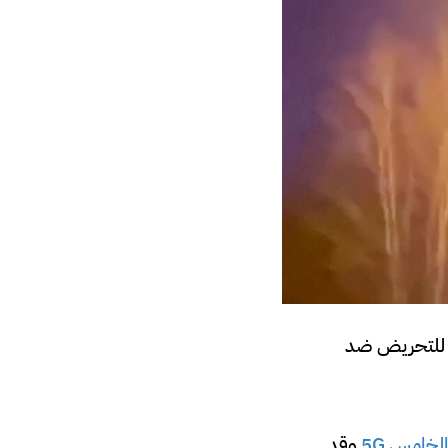
م للتحريض ضد
لخامس 5G
وقد