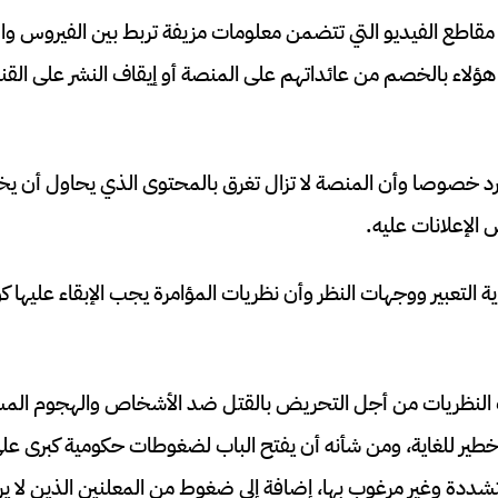
اطع الفيديو التي تتضمن معلومات مزيفة تربط بين الفيروس والت
ؤلاء بالخصم من عائداتهم على المنصة أو إيقاف النشر على القنو
د خصوصا وأن المنصة لا تزال تغرق بالمحتوى الذي يحاول أن يخ
الإعلانات عليه.
ية التعبير ووجهات النظر وأن نظريات المؤامرة يجب الإبقاء عليها
لك النظريات من أجل التحريض بالقتل ضد الأشخاص والهجوم المس
ر خطير للغاية، ومن شأنه أن يفتح الباب لضغوطات حكومية كبرى 
متشددة وغير مرغوب بها، إضافة إلى ضغوط من المعلنين الذين لا ير