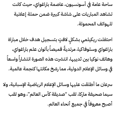
ساحة عامة في أسونسيون، عاصمة باراغواي، حيث كانت
تشاهد المباريات على شاشة كبيرة ضمن حملة إعلانية
للهواتف المحمولة.
احتفلت ريكيلمي بشكلٍ لافتٍ بتسجيل هدف خلال مباراة
باراغواي وسلوفاكيا، مرتديةً قميصاً بألوان علم باراغواي،
وهاتف نوكيا بين ثدييها، انتشرت هذه الصورة انتشاراً واسعاً
في وسائل الإعلام الدولية، مما رسّخ مكانتها كنجمة عالمية.
سرعان ما أطلقت عليها وسائل الإعلام الرياضية الإسبانية، ولا
سيما صحيفة ماركا، لقب “صديقة كأس العالم”، وهو لقب
أصبح معروفاً في جميع أنحاء العالم.