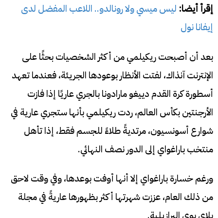
إقرأ أيضا:
ليس ميسي ولا رونالدو.. اللاعب المفضل لدى
إيفانا نول
بعد أن أصبحت ريكيلمي من أكثر الشخصيات بحثًا على
الإنترنت آنذاك، لفتت الأنظار بوعودها الجريئة، فعندما تعهد
أسطورة كرة القدم دييغو مارادونا بالجري عاريًا إذا فازت
الأرجنتين بكأس العالم، ردت ريكيلمي بأنها ستجري عارية في
شوارع أسونسيون، مرتديةً طلاءً للجسم فقط، إذا تأهل
منتخب باراغواي إلى الدور نصف النهائي.
ورغم خسارة باراغواي إلا أنها أوفت بوعدها، وفي وقت لاحق
من ذلك العام، عززت شهرتها أكثر بظهورها عاريةً في مجلة
بلاي بوي البرازيلية.