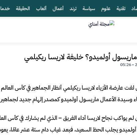
اد
تقنية
علوم
سياسة
ترند
أعمال
ألعاب
الحقيقة
خدما
ماريسول أولميدو؟ خليفة لاريسا ريكيلمي
زياء وسيدة الأعمال ماريسول أولميدو كمصدر إلهام جديد لجماهير
 يواكب نجاح لاريسا أداء الفريق – الذي لم يشارك في كأس العا
ولميدو يجلب الحظ السعيد، فبعد غياب دام ستة عشر عامًا، يعو