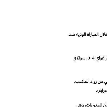
ل المباراة الودية ضد
في تلك المناسبة، لم تغب عن الأنظار طاقتها المعدية وإطلالتها الجذابة أثناء احتفالها بفوز باراغواي 4-0، سواءً في
ي من رواد الملاعب،
رابة).
مية في المدرجات، وهي