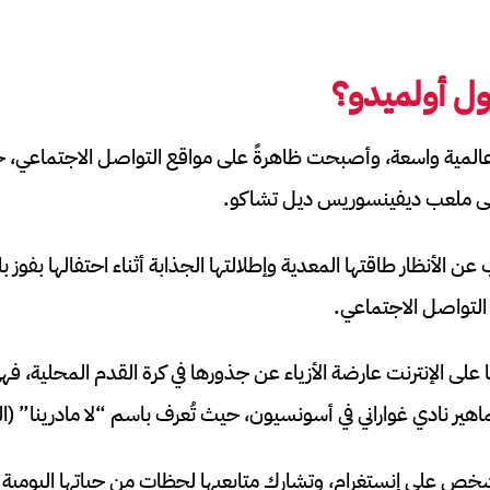
ل أولميدو؟
مية واسعة، وأصبحت ظاهرةً على مواقع التواصل الاجتماعي، خلا
على ملعب ديفينسوريس ديل تشاكو.
التواصل الاجتماعي.
 على الإنترنت عارضة الأزياء عن جذورها في كرة القدم المحلية، فه
 نادي غواراني في أسونسيون، حيث تُعرف باسم “لا مادرينا” (الع
لمؤثرة 220 ألف شخص على إنستغرام، وتشارك متابعيها لحظات من حياتها اليو