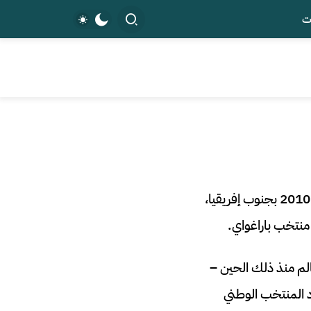
ت
بعد خمسة عشر عامًا من لفت عارضة الأزياء لاريسا ريكيلمي أنظار الجماهير في كأس العالم 2010 بجنوب إفريقيا،
 منتخب باراغواي.
لم منذ ذلك الحين –
د المنتخب الوطني