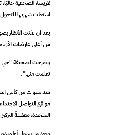
لاريسا، الصحفية حاليًا
استغلت شهرتها للتحول إ
بعد أن لفتت الأنظار ب
من أعلى عارضات الأزياء أ
وصرحت لصحيفة “جي إي” أ
تعلمت منها”.
مواقع التواصل الاجتماعي
المتحدة، مفضلةً التركيز
وتعد ماريسول أولميدو خ