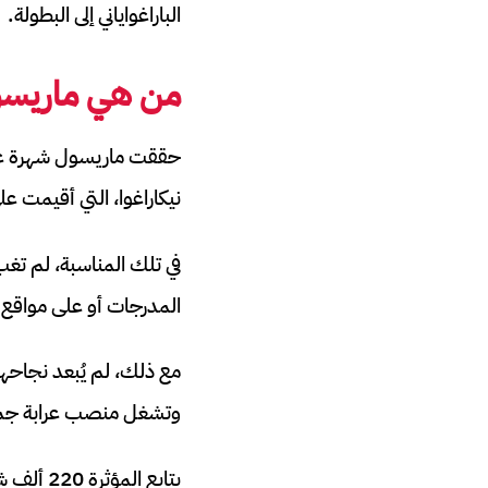
الباراغواياني إلى البطولة.
من هي ماريسو
حققت ماريسول شهرة عال
نيكاراغوا، التي أقيمت 
المدرجات أو على مواقع 
مع ذلك، لم يُبعد نجاحها
وتشغل منصب عرابة جماهير
يتابع ا