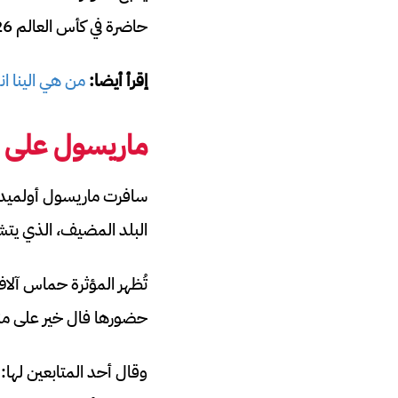
حاضرة في كأس العالم 2026.
إقرأ أيضا:
من هي الينا ا
ماريسول على ال
سافرت ماريسول أولميدو 
البلد المضيف، الذي يتش
تُظهر المؤثرة حماس آلا
حضورها فال خير على منت
وقال أحد المتابعين لها: