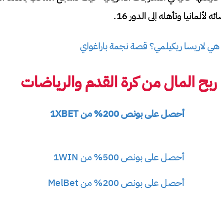
 هي لاريسا ريكيلمي؟ قصة نجمة باراغواي
ح المال من كرة القدم والرياضات
أحصل على بونص 200% من 1XBET
أحصل على بونص 500% من 1WIN
أحصل على بونص 200% من MelBet