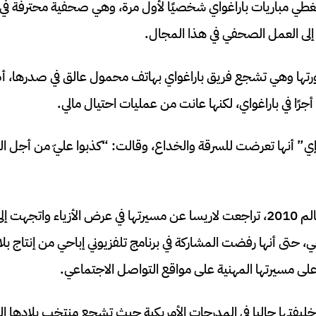
، تغطي مباريات باراغواي شخصيًا لأول مرة، وهي صحفية محترفة ف
لى العمل الصحفي في هذا المجال.
صورتها وهي تشجع فريق باراغواي بهاتف محمول عالق في صدرها،
جرًا في باراغواي، لكنها عانت من عمليات احتيال مالي.
نها تعرضت للسرقة والخداع، وقالت: “كذبوا عليّ من أجل المال
بعد سنوات من كأس العالم 2010، تراجعت لاريسا عن مسيرتها في عرض الأزياء وا
، حتى أنها رفضت المشاركة في برنامج تلفزيوني إباحي من إنتاج بلا
 على مسيرتها المهنية على مواقع التواصل الاجتماعي.
ليفتها حاليا في المدرجات الأمريكية حيث تشجع منتخب بلادها 