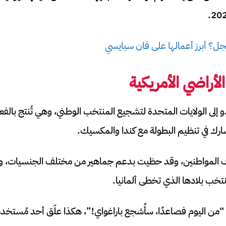
نجل؟ أبرز أعمالها على فان سبايسي
أراضي الأمريكية
إلى الولايات المتحدة لتشجيع المنتخب الوطني، وهي تُنتج بالفع
ارك في تنظيم البطولة مع كندا والمكسيك.
ف المواطنين، وقد حظيت بدعم جماهير من مختلف الجنسيات، وإلى
خب بلادها الذي تخطى ألمانيا.
 “من اليوم فصاعدًا، سأُشجع باراغواي!”، هكذا علّق أحد مُستخد