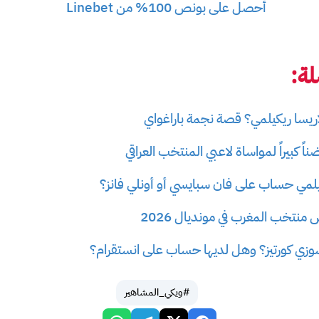
أحصل على بونص 100% من Linebet
ة:
اريسا ريكيلمي؟ قصة نجمة باراغواي
ً كبيراً لمواساة لاعبي المنتخب العراقي
لمي حساب على فان سبايسي أو أونلي فانز؟
نتخب المغرب في مونديال 2026
وزي كورتيز؟ وهل لديها حساب على انستقرام؟
#ويكي_المشاهير