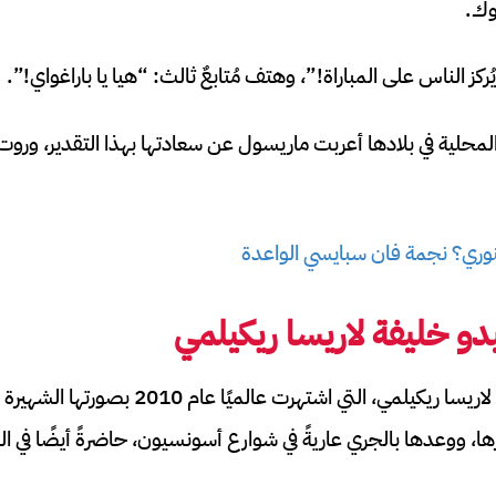
وك.
ُركز الناس على المباراة!”، وهتف مُتابعٌ ثالث: “هيا يا باراغواي!”.
المحلية في بلادها أعربت ماريسول عن سعادتها بهذا التقدير، ورو
نوري؟ نجمة فان سبايسي الواعدة
يدو
خليفة
لاريسا ريكيلمي
في الوقت نفسه، ستكون لاريسا ريكيلمي، التي اش
 ووعدها بالجري عاريةً في شوارع أسونسيون، حاضرةً أيضًا في ال