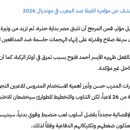
شف عن مؤامرة الفيفا ضد المغرب في مونديال 2026
يل مؤثر، فمن المرجح أن تتبنى مصر بداية حذرة، ثم تزيد من وتيرة
فعل ظهيره الأيسر أحمد فتوح بسبب تمزق في أوتار الركبة، كما أن
احل غير مؤكدة.
ارات المدرب حسن وتُبرز أهمية الاستخدام المدروس للاعبين النجو
ر في الوقت الفعلي.
ر الإقصائية مجدداً بفضل أسلوب لعب منضبط وقوي بدنياً، سيدرسو
سيعدّلون ضغطهم وتكتيكاتهم الدفاعية وفقاً لذلك.