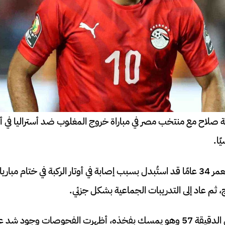
اح مع منتخب مصر في مباراة خروج المغلوب ضد أستراليا في أر
ا.
وكان اللاعب البالغ من العمر 34 عامًا قد استُبدل بسبب إصابة في أوتار الركبة في 
م عاد إلى التدريبات الجماعية بشكل جزئي.
غادر صلاح مباراة إيران في الدقيقة 57 وهو يمسك بفخذه، أظهرت الفحوصات 