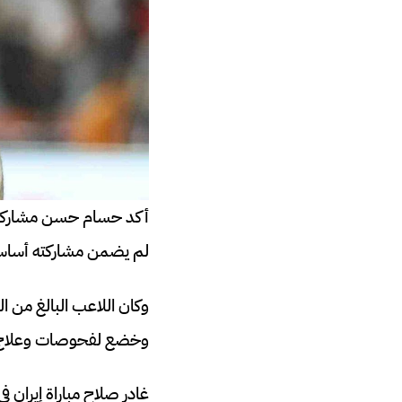
أكد حسام حسن مشاركة صل
لم يضمن مشاركته أساسيً
وخضع لفحوصات وعلاج، ث