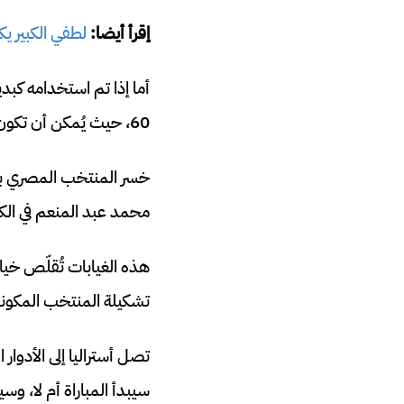
إقرأ أيضا:
لطفي الكبير يك
أما إذا تم استخدامه كبد
60، حيث يُمكن أن تكون سرعة صلاح وقدرته على إنهاء الهجمات حاسمة ضد المدافعين المُرهقين.
خسر المنتخب المصري بال
محمد عبد المنعم في الك
هذه الغيابات تُقلّص خي
تشكيلة المنتخب المكونة من 26 لاعباً، لكن التناوب والتخطيط للطوارئ سيخضعان للاختبا
تصل أستراليا إلى الأدوا
سيبدأ المباراة أم لا، و