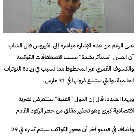
على الرغم من عدم الإشارة مباشرة إلى الفيروس قال الشاب
أن الصين “ستتأثر بشدة” بسبب الاصطفافات الكوكبية
والكسوف القمري غير المحظوظ مما تسبب في زيادة التوترات
العالمية، والتي ستبلغ ذروتها في 31 مارس.
وبهذا الصدد، قال إن الدول “الغنية” ستتعرض لضربة
اقتصادية كبرى وهو تحذير مقلق من خطر الركود القادم.
وأضاف في فيديو آخر أن محور الكواكب سيتم كسره في 29