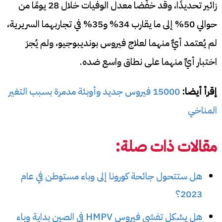
زائير تحديدًا، وقد خفّضا معدل الوفيات خلال 28 يومًا من
حوالي 50% إلى ما يقارب 34% و35% في تجاربهما السريرية،
لم يُعتمد أيٌّ منهما لعلاج فيروس بونديبوجيو، ولم يُجرَ
اختبار أيٍّ منهما على نطاق واسع ضده.
إقرأ أيضا:
15000 فيروس جديد وأوبئة مدمرة بسبب التغير
المناخي
مقالات ذات صلة:
هل ستتحول جائحة كورونا إلى وباء مستوطن في عام
2023؟
هل يشكل تفشي فيروس HMPV في الصين بداية وباء