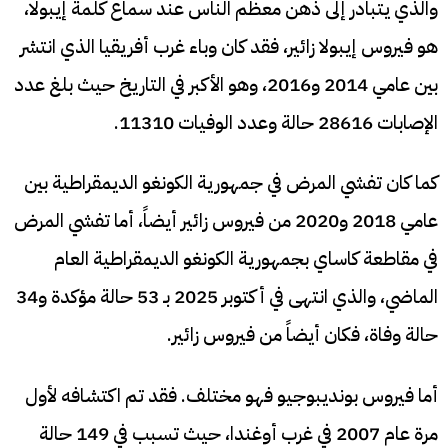
والذي يتبادر إلى ذهن معظم الناس عند سماع كلمة إيبولا،
هو فيروس إيبولا زائير، فقد كان وباء غرب أفريقيا الذي انتشر
بين عامي 2014 و2016، وهو الأكبر في التاريخ حيث بلغ عدد
الإصابات 28616 حالة وعدد الوفيات 11310.
كما كان تفشي المرض في جمهورية الكونغو الديمقراطية بين
عامي 2018 و2020 من فيروس زائير أيضاً، أما تفشي المرض
في مقاطعة كاساي بجمهورية الكونغو الديمقراطية العام
الماضي، والذي انتهى في أكتوبر 2025 بـ 53 حالة مؤكدة و34
حالة وفاة، فكان أيضاً من فيروس زائير.
أما فيروس بونديبوجيو فهو مختلف. فقد تم اكتشافه لأول
مرة عام 2007 في غرب أوغندا، حيث تسبب في 149 حالة