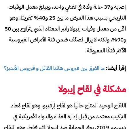
إصابة و37 حالة وفاة في تفشٍ واحد، ويبلغ معدل الوفيات
التاريخي بسبب هذا المرض ما بين 25 و40% تقريبًا، وهو
أقل من معدل وفيات إيبولا زائير المعتاد الذي يتراوح بين 50
و90%، ولكنه لا يزال يُصنّف ضمن فئة الأمراض الفيروسية
الأكثر فتكًا المعروفة.
إقرأ أيضا:
ما الفرق بين فيروس هانتا القاتل و فيروس الأنديز؟
مشكلة في لقاح إيبولا
اللقاح الوحيد المتاح حاليا هو لقاح إرفيبو، وهو لقاح مُعاد
التركيب معتمد من قِبل إدارة الغذاء والدواء الأمريكية في
ديسمبر 2019، يوفر الحماية ضد إيبولا زائير فقط، وهو اللقاح