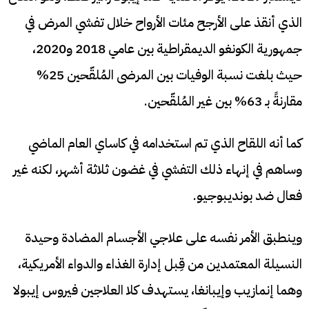
الذي أنقذ على الأرجح مئات الأرواح خلال تفشي المرض في
جمهورية الكونغو الديمقراطية بين عامي 2018 و2020،
حيث بلغت نسبة الوفيات بين المرضى المُلقّحين 25%
مقارنةً بـ 63% بين غير المُلقّحين.
كما أنه اللقاح الذي تم استخدامه في كاساي العام الماضي
وساهم في إنهاء ذلك التفشي في غضون ثلاثة أشهر، لكنه غير
فعال ضد بونديبوجيو.
وينطبق الأمر نفسه على علاجي الأجسام المضادة وحيدة
النسيلة المعتمدين من قِبل إدارة الغذاء والدواء الأمريكية،
وهما إنمازيب وإيبانغا، يستهدف كلا العلاجين فيروس إيبولا