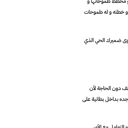
ا و مخطط طموحاتها و
 و خطته و له طموحات
سوى ضميرك الحي الذي
ظف دون الحاجة لأن
تجده بداخل بطانية على
التعامل مع الأمر