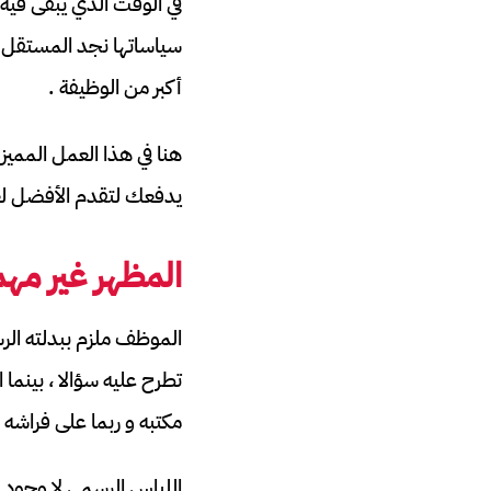
في الوقت الذي يبقى فيه 
سياساتها نجد المستقل 
أكبر من الوظيفة .
هنا في هذا العمل المم
يدفعك لتقدم الأفضل لع
المظهر غير مه
الموظف ملزم ببدلته الر
تطرح عليه سؤالا ، بينما
مكتبه و ربما على فراشه .
اللباس الرسمي لا وجود ل