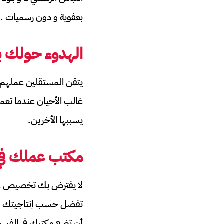
بعفوية و دون رسميات .
الهدوء حولك بع
يتقن المستقلين عملهم و 
غالب الأحيان عندما تعم
يسببها الأخرين.
مكتب عملك في
لا يفترض بك تخصيص غرفة
تفضل حسب إنتاجيتك و ت
أن تضع مكتبك في الفسح