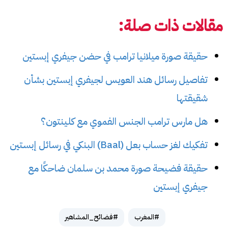
مقالات ذات صلة:
حقيقة صورة ميلانيا ترامب في حضن جيفري إبستين
تفاصيل رسائل هند العويس لجيفري إبستين بشأن
شقيقتها
هل مارس ترامب الجنس الفموي مع كلينتون؟
تفكيك لغز حساب بعل (Baal) البنكي في رسائل إبستين
حقيقة فضيحة صورة محمد بن سلمان ضاحكًا مع
جيفري إبستين
#المغرب
#فضائح_المشاهير