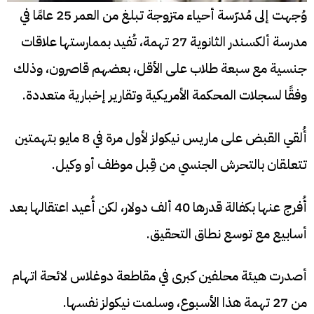
وُجهت إلى مُدرّسة أحياء متزوجة تبلغ من العمر 25 عامًا في
مدرسة ألكسندر الثانوية 27 تهمة، تُفيد بممارستها علاقات
جنسية مع سبعة طلاب على الأقل، بعضهم قاصرون، وذلك
وفقًا لسجلات المحكمة الأمريكية وتقارير إخبارية متعددة.
أُلقي القبض على ماريس نيكولز لأول مرة في 8 مايو بتهمتين
تتعلقان بالتحرش الجنسي من قِبل موظف أو وكيل.
أُفرج عنها بكفالة قدرها 40 ألف دولار، لكن أُعيد اعتقالها بعد
أسابيع مع توسع نطاق التحقيق.
أصدرت هيئة محلفين كبرى في مقاطعة دوغلاس لائحة اتهام
من 27 تهمة هذا الأسبوع، وسلمت نيكولز نفسها.