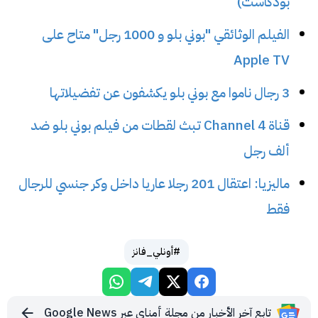
بودكاست)
الفيلم الوثائقي "بوني بلو و 1000 رجل" متاح على
Apple TV
3 رجال ناموا مع بوني بلو يكشفون عن تفضيلاتها
قناة Channel 4 تبث لقطات من فيلم بوني بلو ضد
ألف رجل
ماليزيا: اعتقال 201 رجلا عاريا داخل وكر جنسي للرجال
فقط
#أونلي_فانز
تابع آخر الأخبار من مجلة أمناي عبر Google News