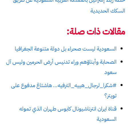
السكك الحديدية
مقالات ذات صلة:
السعودية ليست صحراء بل دولة متنوعة الجغرافيا
الصحابة وأبناؤهم وراء تدنيس أرض الحرمين وليس آل
سعود
#شكرا_لرجال_هييه_الترفيه... هاشتاغ مدفوع على
تويتر؟
قناة ايران انترناشيونال كابوس طهران الذي تموله
السعودية