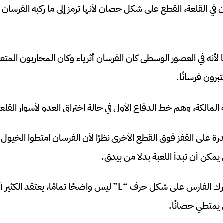
ي القلعة، القطع على شكل حصان لأنها ترمز إلى ما ركبه الفرسان أث
ا لأنه في العصور الوسطى كان الفرسان أثرياء وكان المحاربون المت
برون فرسانًا.
 المالكة، وهم خط الدفاع الأول في حالة اختراق العدو لأسوار القلعة
درة على القفز فوق القطع الأخرى نظرًا لأن الفرسان امتطوا الخيول ف
يمكن أن تبدأ اللعبة بدلا من بيدق.
ومع ذلك، فإن سبب تحرك الفارس على شكل حرف “L” ليس واضحًا تمامًا، 
 يمتطي حصانًا.