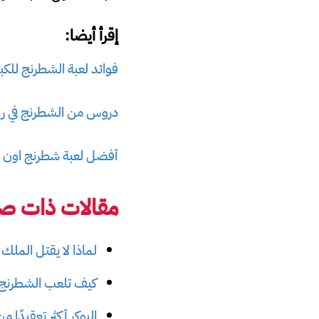
إقرأ أيضا:
فوائد لعبة الشطرنج للكبا
دروس من الشطرنج في ريا
أفضل لعبة شطرنج اون لا
مقالات ذات صل
لماذا لا يقتل المل
كيف تلعب الشطرنج Chess وما هي قواعدها الأساسي
البوكر أكثر تعقيدًا 