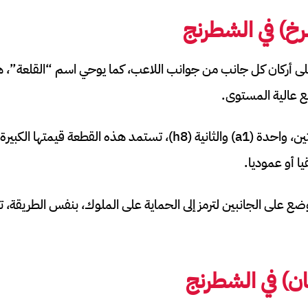
لرخ) في الشطرنج
أركان كل جانب من جوانب اللاعب، كما يوحي اسم “القلعة”، هذا
ع عالية المستوى.
عادة ما تكون لديك قلعتين، واحدة (a1) والثانية (h8)، تستمد هذه الق
ا أو عموديا.
ضع على الجانبين لترمز إلى الحماية على الملوك، بنفس الطريقة، 
ن) في الشطرنج