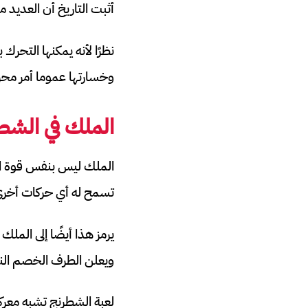
أثبت التاريخ أن العديد 
نظرًا لأنه يمكنها التحر
وخسارتها عموما أمر محز
الملك في الشط
الملك ليس بنفس قوة المل
تسمح له أي حركات أخرى ب
يرمز هذا أيضًا إلى المل
ويعلن الطرف الخصم الن
لعبة الشطرنج تشبه معرك