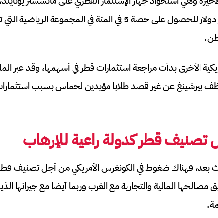
الأخيرة وهي استحواذ جهاز الإستثمار القطري على مانشستر يونايتد،
قطرية بقيمة 4.05 مليار دولار للحصول على حصة 5 في المئة في المجمو
طن.
كية الأخرى بدأت مراجعة استثمارات قطر في أسهمها، وقد عبر المليا
وظف بيرشينغ عن غير قصد طلابا مؤيدين لحماس بسبب استثمارات 
صنيف قطر كدولة راعية للإرهاب
دث بعد، فهناك ضغوط في الكونغرس الأمريكي من أجل تصنيف قطر
يق مصالحها المالية والتجارية مع الغرب وربما أيضا مع جيرانها الذ
ة.