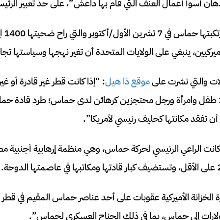
ذهان أسوأ أعمال العنف التي قام بها داعش”، على حد تعبير الرئي
وفي ضو
ميركيين، ينبغي على الولايات المتحدة أن تغير نهجها وسياستها تجا
ات والتي نشرت على
موقع ذا هيل
: “إذا كانت قطر غير قادرة أو غير
السريع عن أكثر من 200 طفل وامرأة ورجل محتجزين كرهائن لدى حماس؛ طرد قادة
أن تفقد مكانتها كحليف رئيسي لأمريكا”.
نت الراعي الرئيسي لحركة حماس، وهي منظمة إرهابية أجنبية مص
وزارة الخزانة الأميركية عقوبات على أحد عناصر حماس المقيم في قطر
لارات إلى حماس، بما في ذلك الجناح العسكري لحماس”.