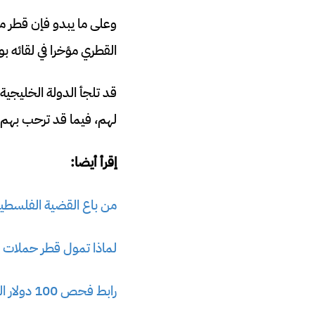
وعلى ما يبدو فإن قطر مس
القطري مؤخرا في لقائه بوز
قد تلجأ الدولة الخليجية 
لهم، فيما قد ترحب بهم ا
إقرأ أيضا:
من باع القضية الفلسطين
لماذا تمول قطر حملات بني
رابط فحص 100 دولار المنحة القطرية – اللجنة القطرية