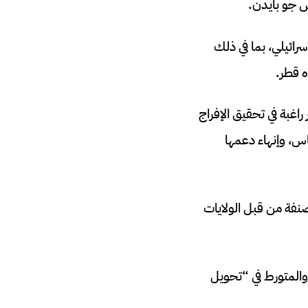
س جو بايدن.
ء المذبحة التي ارتكبتها حماس في 7 تشرين الأول/أكتوبر والتي راح ضحيتها 1400 إسرائيلي، بما في ذلك
ه قطر.
 راغبة في تحقيق الإفراج
 حماس، وإنهاء دعمها
نفة من قبل الولايات
 والمتورط في “تحويل