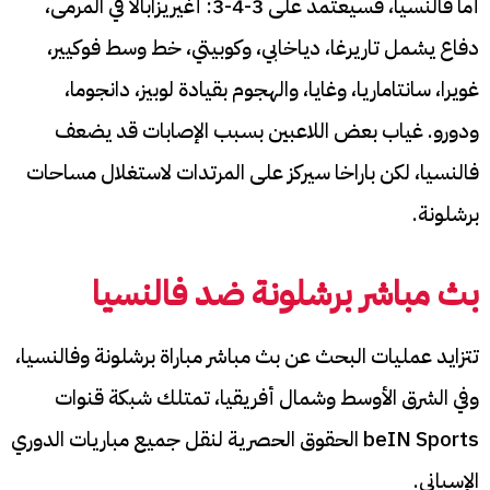
أما فالنسيا، فسيعتمد على 3-4-3: أغيريزابالا في المرمى،
دفاع يشمل تاريرغا، دياخابي، وكوبيتي، خط وسط فوكيير،
غويرا، سانتاماريا، وغايا، والهجوم بقيادة لوبيز، دانجوما،
ودورو. غياب بعض اللاعبين بسبب الإصابات قد يضعف
فالنسيا، لكن باراخا سيركز على المرتدات لاستغلال مساحات
برشلونة.
بث مباشر برشلونة ضد فالنسيا
تتزايد عمليات البحث عن بث مباشر مباراة برشلونة وفالنسيا،
وفي الشرق الأوسط وشمال أفريقيا، تمتلك شبكة قنوات
beIN Sports الحقوق الحصرية لنقل جميع مباريات الدوري
الإسباني.