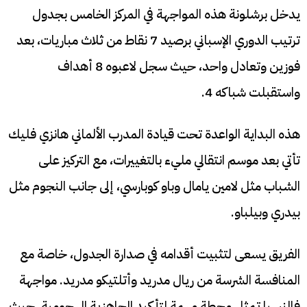
يدخل برشلونة هذه المواجهة في المركز الخامس بجدول
ترتيب الدوري الإسباني برصيد 7 نقاط من ثلاث مباريات، بعد
فوزين وتعادل واحد، حيث سجل لاعبوه 8 أهداف
واستقبلت شباكه 4.
هذه البداية الواعدة تحت قيادة المدرب الألماني هانزي فليك
تأتي بعد موسم انتقالي مليء بالتغييرات، مع التركيز على
الشباب مثل لامين يامال وباو كوبارسي، إلى جانب النجوم مثل
بيدري وبيلباو.
الفريق يسعى لتثبيت أقدامه في صدارة الجدول، خاصة مع
المنافسة الشرسة من ريال مدريد وأتلتيكو مدريد. مواجهة
فالنسيا تمثل محطة مهمة لتأكيد الجاهزية الهجومية، حيث