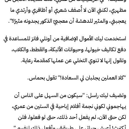
مظهري، لكنني الآن لا أُصفف شعري أو أظافري وأرتدي ما
يعجبني، والمثير للدهشة أن معجبيّ الذكور يجدونه مثيرًا!”.
استخدمت ليك الأموال الإضافية من أونلي فانز للمساعدة في
دفع تكاليف خيولها، وحيوانات الألبكة، والقطط، والكلاب،
وتقول إنها لا تنوي التخلي عن عملها كمقدمة رعاية.
“كلا العملين يجلبان لي السعادة!” تقول بحماس.
وتضيف ليك راسل: “سيكون من السهل على الناس أن
يهاجموني لكوني نجمة أفلام إباحية في الستين من عمري،
لكن حتى الآن، لم يفعل أحد ذلك، حتى لو فعلوا، فلن
أكترث! أعيش حياتي على طريقتي، وأفعل ذلك لنفسي”