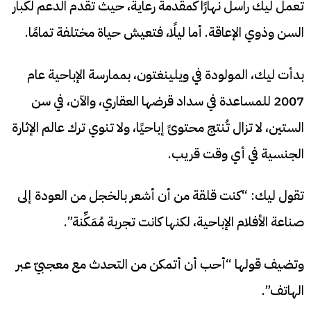
تعمل ليك راسل نهارًا كمقدمة رعاية، حيث تقدم الدعم لكبار
السن وذوي الإعاقة. أما ليلًا، فتعيش حياة مختلفة تمامًا.
بدأت ليك، المولودة في ويلينغتون، بممارسة الإباحية عام
2007 للمساعدة في سداد قرضها العقاري، والآن، في سن
الستين، لا تزال تُنتج محتوىً إباحيًا، ولا تنوي ترك عالم الإثارة
الجنسية في أي وقت قريب.
تقول ليك: “كنت قلقة من أن أشعر بالخجل من العودة إلى
صناعة الأفلام الإباحية، لكنها كانت تجربة مُمَكِّنة”.
وتضيف قولها “أحب أن أتمكن من التحدث مع معجبيّ عبر
الهاتف”.