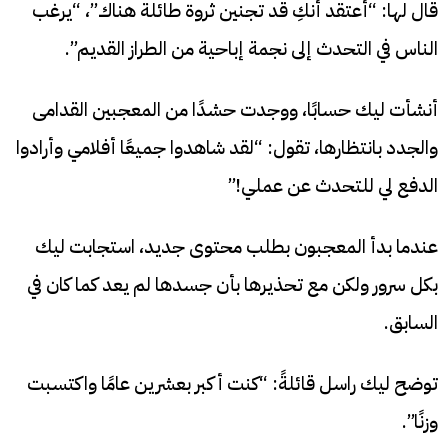
قال لها: “أعتقد أنكِ قد تجنين ثروة طائلة هناك”، “يرغب
الناس في التحدث إلى نجمة إباحية من الطراز القديم”.
أنشأت ليك حسابًا، ووجدت حشدًا من المعجبين القدامى
والجدد بانتظارها، تقول: “لقد شاهدوا جميعًا أفلامي وأرادوا
الدفع لي للتحدث عن عملي!”
عندما بدأ المعجبون بطلب محتوى جديد، استجابت ليك
بكل سرور ولكن مع تحذيرها بأن جسدها لم يعد كما كان في
السابق.
توضح ليك راسل قائلةً: “كنت أكبر بعشرين عامًا واكتسبت
وزنًا”.