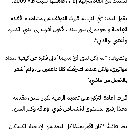
تمكنت من إنقاذ منزلها، إلا أن علاقتها انتهت عام 2009.
تقول ليك: “في النهاية، قررتُ التوقف عن مشاهدة الأفلام
الإباحية والعودة إلى نيوزيلندا، لأكون أقرب إلى ابنتي الكبيرة
وأعتني بوالدتي”.
وتضيف: “لم يكن لدى أيٍّ منهما أدنى فكرة عن كيفية سداد
فواتيري، ولكن عندما اعترفتُ، كانا داعمين لي، ولم أشعر
بالخجل من ماضيّ.”
قررت إعادة التركيز على تقديم الرعاية لكبار السن، مقدمةً
دعمًا رفيع المستوى للأشخاص ذوي الإعاقة وكبار السن.
تصر قائلةً: “كان الأمر بعيدًا كل البعد عن الإباحية، لكنه كان