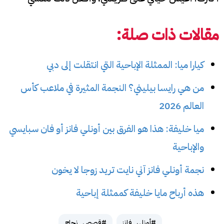
مقالات ذات صلة:
كيارا ميا: الممثلة الإباحية التي انتقلت إلى دبي
من هي رايسا بيليني؟ النجمة المثيرة في ملاعب كأس
العالم 2026
ميا خليفة: هذا هو الفرق بين أونلي فانز أو فان سبايسي
والإباحية
نجمة أونلي فانز آني نايت تريد زوجا لا يخون
هذه أرباح مايا خليفة كممثلة إباحية
#أونلي_فانز
#قصص_نجاح