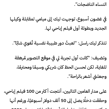
النساء الناضجات”.
في غضون أسبوع، توجهت ليك إلى ميامي لمقابلة وكيلها
الجديد وبطولة أول فيلم إباحي لها.
تتذكر ليك راسل: “لعبتُ دور طبيبة نفسية تُغوي شابًا”.
وتضيف: “كانت أول تجربة لي في موقع التصوير مُرهقة
للغاية، لكن لحسن الحظ كان شريكي وسيمًا ومحترمًا،
وجعلني أشعر بالراحة”.
على مدار العامين التاليين، أنتجت أكثر من 100 فيلم إباحي،
وحققت دخلًا يصل إلى 50 ألف دولار أسبوعيًا،
ورغم أنها