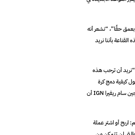
EA  لـ IGN: “إنه شيء فكرنا فيه بعمق حقًا”، “نشعر أنه
القناعة بأننا نريد
مليار معجب”، “نريد أن ترحب هذه
حول كيفية دمج كرة
القدم للسيدات في Ultimate Team، فإننا نشعر بقوة حيال ذلك، كما أخبر أحد كبار المنتجين سام ريفيرا IGN أن
لغنائم: اربح أو اشتر عملة
والتي لن تتمكن من