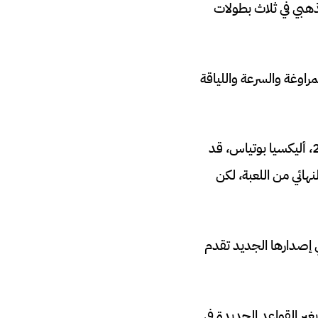
لذهبي في ثلاث بطولات
 استنادًا إلى مقاييس مثل المراوغة والسرعة واللياقة
لكن لاحظنا تصنيف لاعبة برشلونة والمنتخب الإسباني الذي فاز بكأس عالم السيدات 2023، أليكسيا بوتياس، قد
ار النهائي من اللعبة، لكن
ي إصدارها الجديد تقدم
ر القواعد الجديدة في