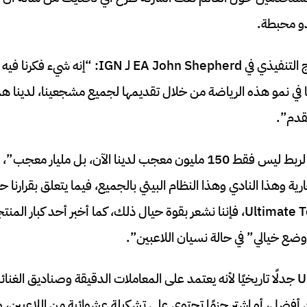
بدو محبطة.
قال نائب الرئيس والمنتج التنفيذي في John Shepherd
 في نمو هذه الرياضة من خلال تقديمها لجميع مشجعينا، لدينا هذه 
قدم”.
وقال شيبرد: “لدينا رؤية لربط ليس فقط 150 مليون معجب لدينا الآن، بل 
ارية وهذا النادي وهذا النظام البيئي بالجميع، فيما يتعلق بقرارنا 
لقد أثار Ultimate Team جدلًا تاريخيًا لأنه يعتمد على المعاملات الدقيقة وصناديق ا
ن أفضل، أو اشتر حزمًا تحتوي على تشكيلة عشوائية من اللاعبين، 