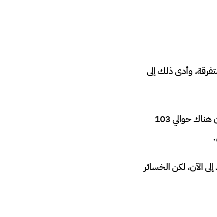
ضية اندلع حوالي 100 حريق في مناطق متفرقة، وأدى ذلك إلى
ذكرت الوكالة الوطنية للإعلام نقلا عن المدير العام للدفاع المدني العميد “ريمون خطار”، أن هناك حوالي 103
 الآن، لكن الخسائر