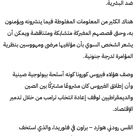
ضد البشرية.
هناك الكثير من المعلومات المغلوطة فيما ينشرونه ويؤمنون
به، وحتى قصصهم المفبركة متشابكة ومتناقضة ويمكن أن
يشعر الشخص السوي بأن مؤلفيها مرضى ومهووسين بنظرية
المؤامرة لدرجة جنونية.
وصف هؤلاء فيروس كورونا كونه أسلحة بيولوجية صينية
وأن إطلاق الفيروس كان مشروعًا مشتركًا بين الصين
والديمقراطيين لوقف إعادة انتخاب ترامب من خلال تدمير
الإقتصاد.
القس رودني هوارد – براون في فلوريدا، والذي استخف