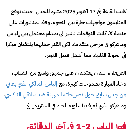
كانت القرعة في 17 اكتوبر 2025 مثيرة للجدل، حيث توقع
المتابعون مواجهات حارة بين النجوم، وفقا لمنشورات على
منصة X، كانت التوقعات تشير الى صدام محتمل بين إلياس
وماهركو في مراحل متقدمة، لكن القدر جعلهما يلتقيان مبكرا
في الجولة الثانية، مما أشعل فتيل التوتر.
الفريقان، اللذان يعتمدان على جمهور واسع من الشباب،
دخلا المباراة بطموحات كبيرة، مع
إلياس المالكي الذي يعاني
من جدل سابق حول تصريحاته المهينة ضد سائقي التاكسي
،
وماهركو الذي يُعرف بأسلوبه الحاد في الستريمينغ.
فوز إلياس 2-1 في آخر الدقائق