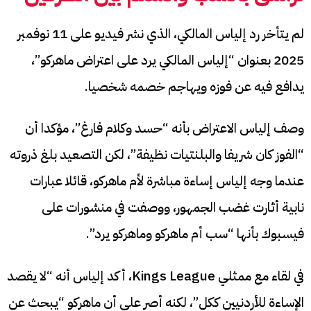
لم يتأخر رد إلياس المالكي، الذي نشر فيديو على 11 نوفمبر
2025 بعنوان “إلياس المالكي يرد على اعتراض ماهركو”،
يدافع فيه عن فوزه ويهاجم خصمه شخصيا.
وصف إلياس الاعتراض بأنه “حسد وكلام فارغ”، مؤكدا أن
“الفوز كان شريفا والبلنتيات نظيفة”، لكن التصعيد بلغ ذروته
عندما وجه إلياس إساءة مباشرة لأم ماهركو، قائلا عبارات
نابية أثارت غضب الجمهور، ووصفت في منشورات على
فيسبوك بأنها “سب أم ماهركو وماهركو يرد”.
في لقاء مع ممثلي Kings League، أكد إلياس أنه “لا يقصد
الإساءة للأردنيين ككل”، لكنه أصر على أن ماهركو “يبحث عن