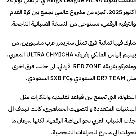
انطلقت بطولة Kings League MENA في الرياض يوم 24
اكتوبر 2025، كجزء من مشروع عالمي يجمع بين كرة القدم
والترفيه الرقمي، مستوحى من النسخة الاسبانية الناجحة.
شارك فيها ثمانية فرق تمثل ستريمرز عرب مشهورين، من
بينهم إلياس المالكي بفريقه ULTRA CHMICHA المغربي،
وماهركو بفريقه RED ZONE الأردني، الى جانب فرق اخرى
مثل DR7 TEAM السعودي وSXB FC السعودي.
البطولة، التي تجمع بين قواعد تقليدية وابتكارات مثل
البلنتيات المتعددة والتصويت الجماهيري، كانت تهدف الى
جذب الشباب العربي نحو الرياضة الرقمية، لكنها سرعان ما
تحولت الى مسرح للصراعات الشخصية.