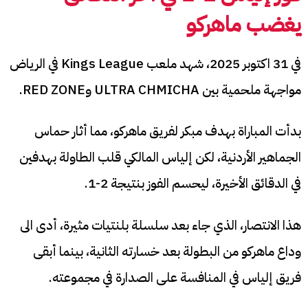
يغضب ماهركو
في 31 اكتوبر 2025، شهد ملعب Kings League في الرياض
مواجهة ملحمية بين ULTRA CHMICHA وRED ZONE.
بدأت المباراة بهدف مبكر لفريق ماهركو، مما أثار حماس
الجماهير الأردنية، لكن إلياس المالكي قلب الطاولة بهدفين
في الدقائق الأخيرة، ليحسم الفوز بنتيجة 2-1.
هذا الانتصار، الذي جاء بعد سلسلة بلنتيات مثيرة، أدى الى
وداع ماهركو من البطولة بعد خسارته الثانية، بينما أبقى
فريق إلياس في المنافسة على الصدارة في مجموعته.