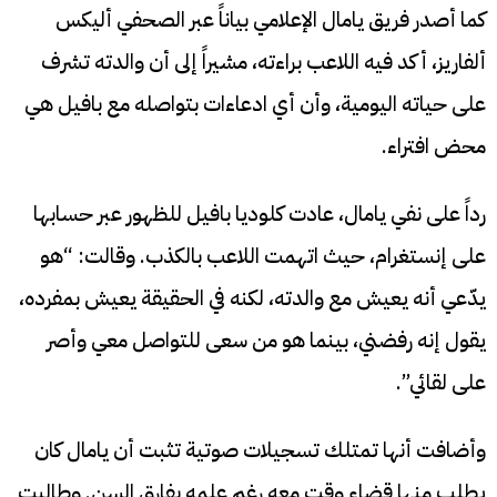
كما أصدر فريق يامال الإعلامي بياناً عبر الصحفي أليكس
ألفاريز، أكد فيه اللاعب براءته، مشيراً إلى أن والدته تشرف
على حياته اليومية، وأن أي ادعاءات بتواصله مع بافيل هي
محض افتراء.
رداً على نفي يامال، عادت كلوديا بافيل للظهور عبر حسابها
على إنستغرام، حيث اتهمت اللاعب بالكذب. وقالت: “هو
يدّعي أنه يعيش مع والدته، لكنه في الحقيقة يعيش بمفرده،
يقول إنه رفضني، بينما هو من سعى للتواصل معي وأصر
على لقائي”.
وأضافت أنها تمتلك تسجيلات صوتية تثبت أن يامال كان
يطلب منها قضاء وقت معه رغم علمه بفارق السن. وطالبت