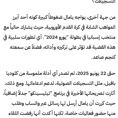
التسجيلات؟
من جهة أخرى، يواجه يامال ضغوطاً كبيرة كونه أحد أبرز
المواهب الشابة في كرة القدم الأوروبية، حيث يشارك حالياً مع
منتخب إسبانيا في بطولة “يورو 2024”. أي تطورات سلبية في
هذه القضية قد تؤثر على تركيزه وأدائه، فضلاً عن سمعته
كنجم صاعد.
حتى 22 يونيو 2025، لم تصدر أي أدلة ملموسة من كلوديا
بافيل، مثل التسجيلات الصوتية، لدعم ادعاءاتها. ومع ذلك،
أثارت تصريحاتها الأخيرة في برنامج “تيليسينكو” جدلاً إضافياً،
حيث كررت أن يامال أرسل لها رسائل عبر واتساب وطلب
منها حضور فعاليات خاصة، لكنها أكدت أنها رفضت اللقاء