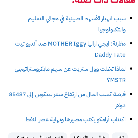
سبب انهيار الأسهم الصينية في مجالي التعليم
والتكنولوجيا
مقارنة: ايجي ازاليا MOTHER Iggy ضد أندرو تيت
Daddy Tate
لماذا تخلت وول ستريت عن سهم مايكروستراتيجي
MSTR؟
فرصة كسب المال من ارتفاع سعر بيتكوين إلى 85487
دولار
اكتتاب أرامكو يكتب مصيرها ونهاية عصر النفط
#آبل
#الأسهم_الأمريكية
#توصيات_الأسهم_والفوركس