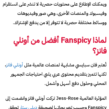
ويمكنك الإطلاع على محتويات حصرية لا تنشر على انستقرام
وفيسبوك والمنصات الأخرى، وهي صور وفيديوهات
ووسائط مختلفة حصرية لا تتوفر إلا من يدفع الإشتراك.
لماذا Fanspicy أفضل من أونلي
فانز؟
تُعتبر فان سبايسي مشابهة لمنصات عالمية مثل
أونلي فانز
،
لكنها تتميز بتقديم محتوى عربي يلبي احتياجات الجمهور
المحلي وحلول دفع أسهل وأشمل.
المؤثرة العالمية Jess-Rose تركت أونلي فانز وانضمت إلى
Fanspicy وحسب تصريحاتها لصحيفة
ديلي ستار
تحقق