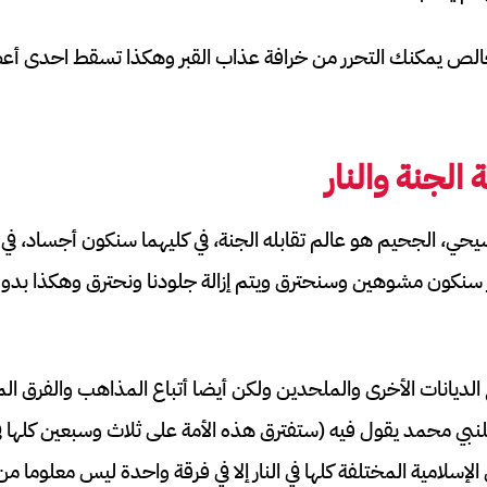
لخالص يمكنك التحرر من خرافة عذاب القبر وهكذا تسقط احدى أع
 الجنة والنار
سيحي، الجحيم هو عالم تقابله الجنة، في كليهما سنكون أجساد، في 
 سنكون مشوهين وسنحترق ويتم إزالة جلودنا ونحترق وهكذا بدون
 الديانات الأخرى والملحدين ولكن أيضا أتباع المذاهب والفرق ال
ي محمد يقول فيه (ستفترق هذه الأمة على ثلاث وسبعين كلها في ال
لإسلامية المختلفة كلها في النار إلا في فرقة واحدة ليس معلوما م