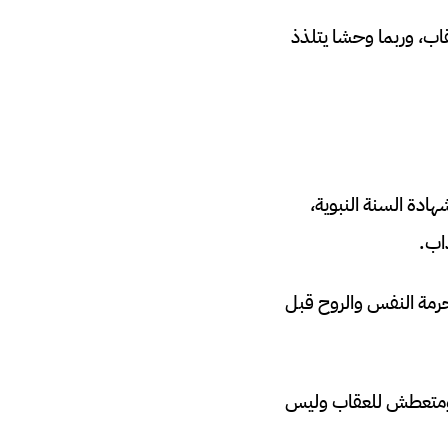
قاب، وربما وحشا يتلذذ
هادة السنة النبوية،
ذاب.
 حرمة النفس والروح قبل
م ومتعطش للعقاب وليس