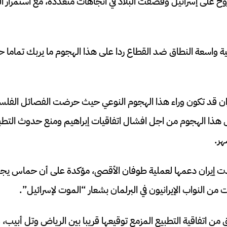
أكثر من 2000 صاروخ على إسرائيل وقصفت البلاد في اتجاهات متعددة، مع استمرا
لية واسعة النطاق ضد القطاع ردا على هذا الهجوم ما يربك تماما 
ن قد تكون وراء هذا الهجوم النوعي حيث حرضت الفصائل الفلسطي
ذا الهجوم من اجل افشال اتفاقيات إبراهيم ومنع حدوث التطبي
هر.
دت إيران دعمها لعملية طوفان الأقصى، مؤكدة على أن حماس يج
من النواب الإيرانيون في البرلمان بشعار “الموت لإسرائيل”.
 من اتفاقية التطبيع المزمع توقيعها قريبا بين الرياض وتل أبيب،