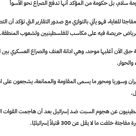
مة سلام، بل حكومة من المؤكد أنها تدفع الصراع نحو الأسوأ
اجئا للغاية، فهو يأتي بالتوازي مع صدور التقارير التي تؤكد أن ال
الرياض حريصة فيه على مكاسب للفلسطينيين ولشعوب المنطقة.
حتى الآن أغلبها موحد، وهي ادانة العنف والصراع العسكري بين ا
والحوار.
ران وسوريا ومحور ما يسمى المقاومة والممانعة، يشجعون على ا
ل.
طينيون عن هجوم السبت ضد إسرائيل بعد أن هاجمت القوات الم
خلفت ما لا يقل عن 300 قتيلاً إسرائيليًا.