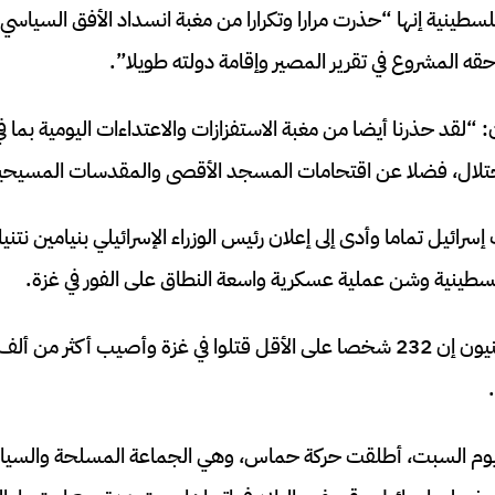
فلسطينية إنها “حذرت مرارا وتكرارا من مغبة انسداد الأفق السيا
ه المشروع في تقرير المصير وإقامة دولته طويلا”.
 “لقد حذرنا أيضا من مغبة الاستفزازات والاعتداءات اليومية بما ف
تلال، فضلا عن اقتحامات المسجد الأقصى والمقدسات المسيحية 
رائيل تماما وأدى إلى إعلان رئيس الوزراء الإسرائيلي بنيامين نتن
طينية وشن عملية عسكرية واسعة النطاق على الفور في غزة.
وقال مسؤولون فلسطينيون إن 232 شخصا على الأقل قتلوا في غزة وأصيب أك
وم السبت، أطلقت حركة حماس، وهي الجماعة المسلحة والسياس