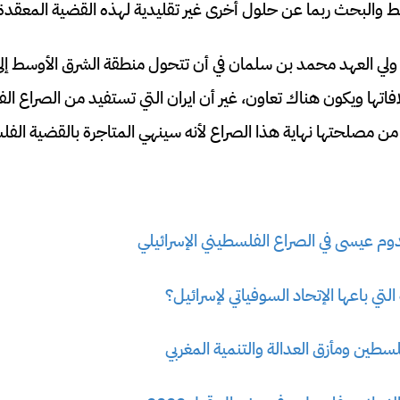
سط والبحث ربما عن حلول أخرى غير تقليدية لهذه القضية المعقدة
ولي العهد محمد بن سلمان في أن تتحول منطقة الشرق الأوسط إلى 
اتها ويكون هناك تعاون، غير أن ايران التي تستفيد من الصراع الف
مصلحتها نهاية هذا الصراع لأنه سينهي المتاجرة بالقضية الفل
م عيسى في الصراع الفلسطيني الإسرائيلي
تي باعها الإتحاد السوفياتي لإسرائيل؟
سطين ومأزق العدالة والتنمية المغربي