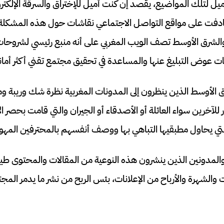
يل لتلك المواضيع، يقصد إن كنت أميل للإختراق والسرقة الإلكتر
دفت على مواقع التواصل الاجتماعي نقاشات حول هذه المشكلة و
لشرق الأوسط تصف الويب المغربي على أنه منبع رئيسي لشروحات 
تجات عوض التبليغ عنها والمساعدة في تحقيق مجتمع تقني أكثر أمانا
لشرق الأوسط الذين ينظرون إلى المدونات المغربية نظرة شك وريبة 
للآخرين سواء العائلة أو الأصدقاء أو الجيران والتي قامت بحصر الا
لتي يحاول مطبقيها التباهي بها ووصف أنفسهم بالمحترفين المه
والمدونين الذين ينشرون هذه النوعية من المقالات والمحتوى طيل
 والشهرة والأرباح من الإعلانات، بئس الربح من نشر ما يدمر الم