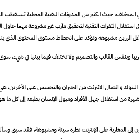
ي المتخلف، حيث الكثير من المدونات التقنية المحلية تستقطب الزيا
ستغلال الثغرات التقنية لتحقيق مآرب غير مشروعة مهما حاول الب
لعقل الرزين مشبوهة وتؤكد على انحطاط مستوى المحتوى الذي ين
با وبنفس القالب والتصميم ولا تختلف فيما بينها في شيء، سوى
 البنوك و اتصال الانترنت من الجيران والتجسس على الآخرين، ه
هرة من استغلال جهل الأفراد وميول الإنسان بطبعه إلى كل ما 
ون إلى المغاربة على الإنترنت نظرة سيئة ومشبوهة، فقد سبق وسأ