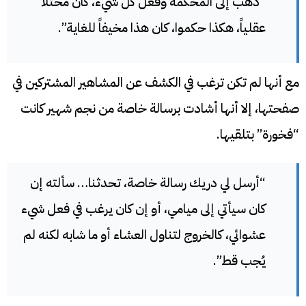
“ذهب إلى المحكمة وفعل كل شيء، كان مختلاً
عقلياً، هكذا حكموا، كان هذا مخيفاً للغاية”.
مع أنها لم تكن ترغب في الكشف عن المشاهير المشتركين في
صفحتها، إلا أنها أشادت برسالة خاصة من نجم شهير كانت
“فخورة” بتلقيها.
“أرسل لي دريك رسالة خاصة، تحدثنا… سألته إن
كان سيأتي إلى ميامي، أو إن كان يرغب في فعل شيء
عشوائي، كالخروج لتناول العشاء أو ما شابه لكنه لم
يُجب قط”.