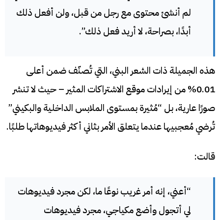
لم أنشئ محتوى مع رجل من قبل، ولن أفعل ذلك
أبدًا، بصراحة، لا أريد فعل ذلك”.
هذه الجميلة ذات الشعر البني، التي تُصنّف ضمن أعلى
0.01% من إيرادات موقع الاشتراكات المثير – حيث لا تنشر
صورًا عارية، بل “مُثيرة بمستوى الملابس الداخلية والبكيني”
تُرضي مُعجبيها عندما يتعلق الأمر بثاني أكثر فيديوهاتها طلبًا.
قالت:
“أعني، إنه أمر غريب نوعًا ما، لكن مجرد فيديوهات
لي أتجول وأضع مكياجي، مجرد فيديوهات