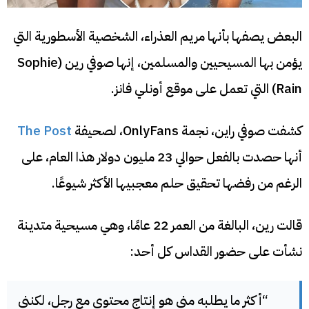
البعض يصفها بأنها مريم العذراء، الشخصية الأسطورية التي
يؤمن بها المسيحيين والمسلمين، إنها صوفي رين (Sophie
Rain) التي تعمل على موقع أونلي فانز.
كشفت صوفي راين، نجمة OnlyFans، لصحيفة
The Post
أنها حصدت بالفعل حوالي 23 مليون دولار هذا العام، على
الرغم من رفضها تحقيق حلم معجبيها الأكثر شيوعًا.
قالت رين، البالغة من العمر 22 عامًا، وهي مسيحية متدينة
نشأت على حضور القداس كل أحد:
“أكثر ما يطلبه مني هو إنتاج محتوى مع رجل، لكنني