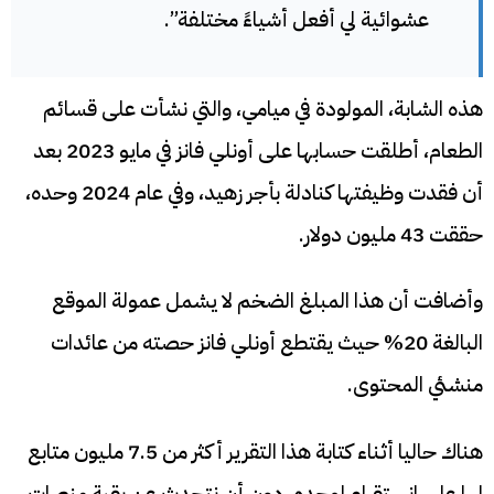
عشوائية لي أفعل أشياءً مختلفة”.
هذه الشابة، المولودة في ميامي، والتي نشأت على قسائم
الطعام، أطلقت حسابها على أونلي فانز في مايو 2023 بعد
أن فقدت وظيفتها كنادلة بأجر زهيد، وفي عام 2024 وحده،
حققت 43 مليون دولار.
وأضافت أن هذا المبلغ الضخم لا يشمل عمولة الموقع
البالغة 20% حيث يقتطع أونلي فانز حصته من عائدات
منشئي المحتوى.
هناك حاليا أثناء كتابة هذا التقرير أكثر من 7.5 مليون متابع
لها على انستقرام لوحده، دون أن نتحدث عن بقية منصات