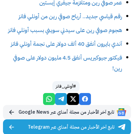
عمر صوفي رين ومتلازمة جيفري إبستين
رقم قياسي جديد.. أرباح صوفي رين من أونلي فانز
هجوم صوفي رين على سيدني سويني بسبب أونلي فانز
آندي بايرون أنفق 40 ألف دولار على نجمة أونلي فانز
فيكتور جيوكيريس أنفق 4.5 مليون دولار على صوفي
رين!
#أونلي_فانز
تابع آخر الأخبار من مجلة أمناي عبر Google News
تابع آخر الأخبار من مجلة أمناي عبر Telegram