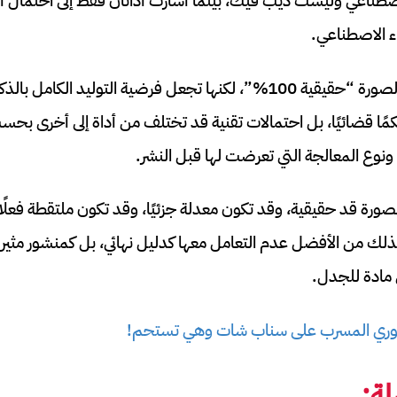
صطناعي وليست ديب فيك، بينما أشارت أداتان فقط إلى احتمال أ
ء الاصطناعي.
هذه النتيجة لا تعني أن الصورة “حقيقية 100%”، لكنها تجعل فرضية التول
مًا قضائيًا، بل احتمالات تقنية قد تختلف من أداة إلى أخرى بح
 ونوع المعالجة التي تعرضت لها قبل النشر.
ورة قد حقيقية، وقد تكون معدلة جزئيًا، وقد تكون ملتقطة فعلًا
، لذلك من الأفضل عدم التعامل معها كدليل نهائي، بل كمنشور مث
ى مادة للجدل.
وري المسرب على سناب شات وهي تستحم!
ة: