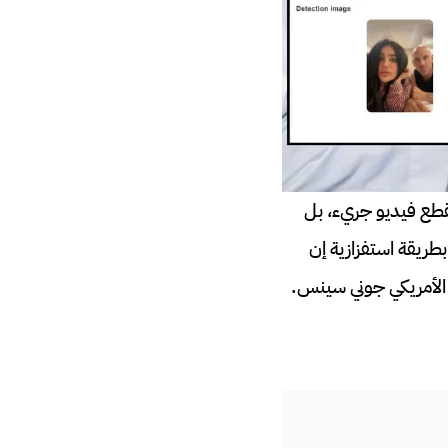
طع فيديو جريء، بل
ريقة استفزازية إن
 الأمريكي جوني سينس.