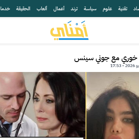
اد
تقنية
علوم
سياسة
ترند
أعمال
ألعاب
الحقيقة
خدما
 خوري مع جوني سينس