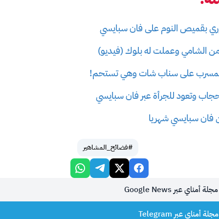
وري بقميص النوم على فان سبايسي
من الشامي وعملت له بلوك (فيديو)
المسرب على سناب شات وهي تستحم!
جاب وتعود للجرأة عبر فان سبايسي
ن فان سبايسي شهريا
#فضائح_المشاهير
أمناي عبر Google News
 أمناي عبر Telegram