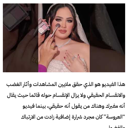
هذا الفيديو هو الذي حقق ملايين المشاهدات وأثار الغضب
والانقسام الحقيقي ولا يزال الإنقسام حوله قائما حيث يقال
أنه مفبرك وهناك من يقول أنه حقيقي، بينما فيديو
“العروسة” كان مجرد شرارة إضافية زادت من الارتباك
والفضول.