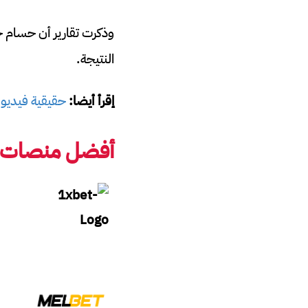
وذكرت تقارير أن حسام حس
النتيجة.
إقرأ أيضا:
حقيقية فيديو م
أفضل منصات رب