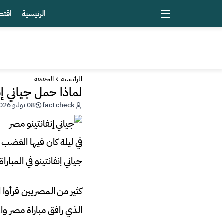
الرئيسية
اقتص
الرئيسية
الحقيقة
لماذا حمل جياني إن
fact check
08 يوليو 2026 - 02:33
في ليلة كان فيها الغضب ا
جياني إنفانتينو في المباراة الأخيرة بالدور 16 وهو يحمل علم مصر
كثير من المصريين قرأوا 
الذي رافق مباراة مصر وا