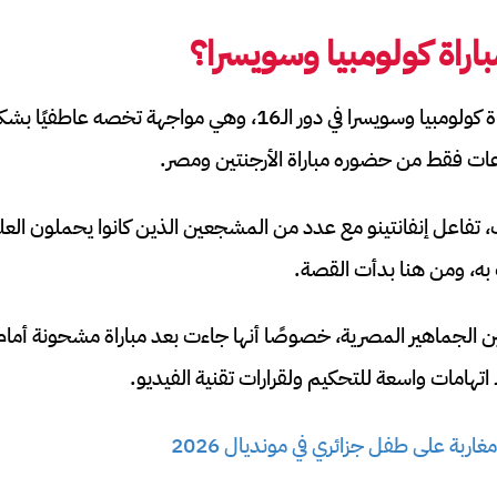
اراة كولومبيا وسويسرا؟
حضر جياني إنفانتينو مباراة كولومبيا وسويسرا في دور الـ16، وهي موا
ات فقط من حضوره مباراة الأرجنتين ومصر.
 تفاعل إنفانتينو مع عدد من المشجعين الذين كانوا يحملون الع
به، ومن هنا بدأت القصة.
 الجماهير المصرية، خصوصًا أنها جاءت بعد مباراة مشحونة أمام 
غاربة على طفل جزائري في مونديال 2026