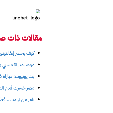
مقالات ذات صل
كيف يحضر إنفانتينو أك
موعد مباراة ميسي ورون
بث يوتيوب: مباراة قط
مصر خسرت أمام الصهي
بأمر من ترامب.. في