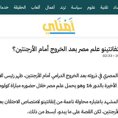
اد
تقنية
علوم
سياسة
ترند
أعمال
ألعاب
الحقيقة
خدما
فانتينو علم مصر بعد الخروج أمام الأرجنتين؟
لمصري في ذروته بعد الخروج الدرامي أمام الأرجنتين، ظهر رئيس الا
 خلال حضوره مباراة كولومبيا وسويسرا.
المشهد باعتباره محاولة ناعمة من إنفانتينو لامتصاص الاحتقان ب
لأرجنتين، لكن القصة على ما يبدو، أبسط من ذلك.